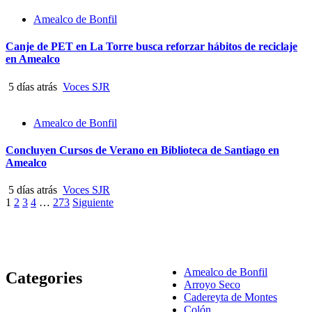
Amealco de Bonfil
Canje de PET en La Torre busca reforzar hábitos de reciclaje
en Amealco
5 días atrás
Voces SJR
Amealco de Bonfil
Concluyen Cursos de Verano en Biblioteca de Santiago en
Amealco
5 días atrás
Voces SJR
Paginación
1
2
3
4
…
273
Siguiente
de
entradas
Amealco de Bonfil
Categories
Arroyo Seco
Cadereyta de Montes
Colón