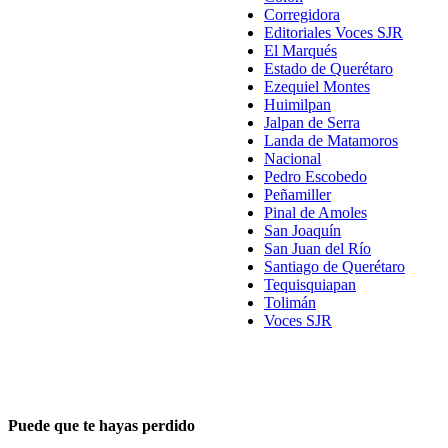
Corregidora
Editoriales Voces SJR
El Marqués
Estado de Querétaro
Ezequiel Montes
Huimilpan
Jalpan de Serra
Landa de Matamoros
Nacional
Pedro Escobedo
Peñamiller
Pinal de Amoles
San Joaquín
San Juan del Río
Santiago de Querétaro
Tequisquiapan
Tolimán
Voces SJR
Puede que te hayas perdido