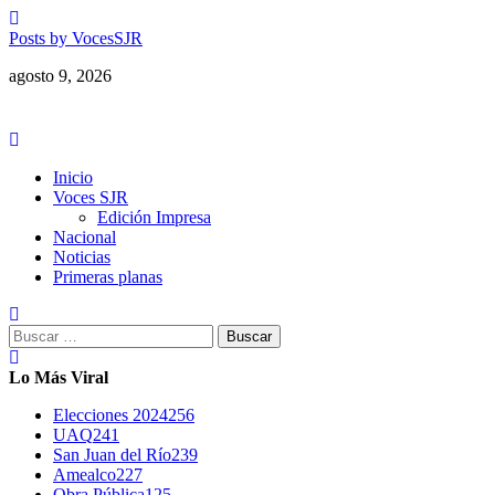
Saltar
al
Posts by VocesSJR
contenido
agosto 9, 2026
Menú
principal
Inicio
Voces SJR
Edición Impresa
Nacional
Noticias
Primeras planas
Buscar:
Lo Más Viral
Elecciones 2024
256
UAQ
241
San Juan del Río
239
Amealco
227
Obra Pública
125