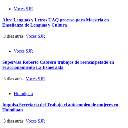
Voces SJR
Abre Lenguas y Letras UAQ proceso para Maestría en
Enseñanza de Lenguas y Cultura
3 días atrás
Voces SJR
Voces SJR
Supervisa Roberto Cabrera trabajos de reencarpetado en
Fraccionamiento La Esmeralda
3 días atrás
Voces SJR
Huimilpan
Impulsa Secretaría del Trabajo el autoempleo de mujeres en
Huimilpan
3 días atrás
Voces SJR