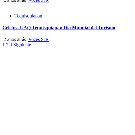
2 años atrás
Voces SJR
Tequisquiapan
Celebra UAQ Tequisquiapan Día Mundial del Turismo
2 años atrás
Voces SJR
Paginación
1
2
3
Siguiente
de
entradas