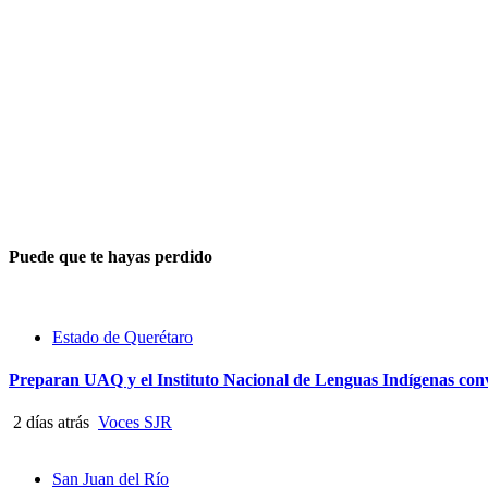
Puede que te hayas perdido
Estado de Querétaro
Preparan UAQ y el Instituto Nacional de Lenguas Indígenas con
2 días atrás
Voces SJR
San Juan del Río