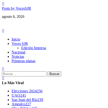
Saltar
al
Posts by VocesSJR
contenido
agosto 6, 2026
Menú
principal
Inicio
Voces SJR
Edición Impresa
Nacional
Noticias
Primeras planas
Buscar:
Lo Más Viral
Elecciones 2024
256
UAQ
241
San Juan del Río
239
Amealco
227