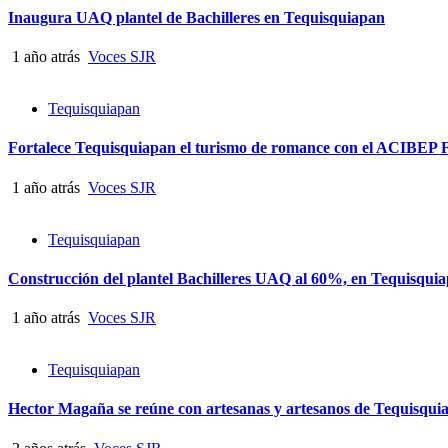
Inaugura UAQ plantel de Bachilleres en Tequisquiapan
1 año atrás
Voces SJR
Tequisquiapan
Fortalece Tequisquiapan el turismo de romance con el ACIBEP F
1 año atrás
Voces SJR
Tequisquiapan
Construcción del plantel Bachilleres UAQ al 60%, en Tequisqui
1 año atrás
Voces SJR
Tequisquiapan
Hector Magaña se reúne con artesanas y artesanos de Tequisquia