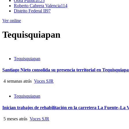
Obra Pública
125
Roberto Cabrera Valencia
114
Distrito Federal II
97
Ver online
Tequisquiapan
Tequisquiapan
Santiago Nieto consolida su presencia territorial en Tequisquiap
4 semanas atrás
Voces SJR
Tequisquiapan
Inician trabajos de rehabilitación en la carretera La Fuente–La 
5 meses atrás
Voces SJR