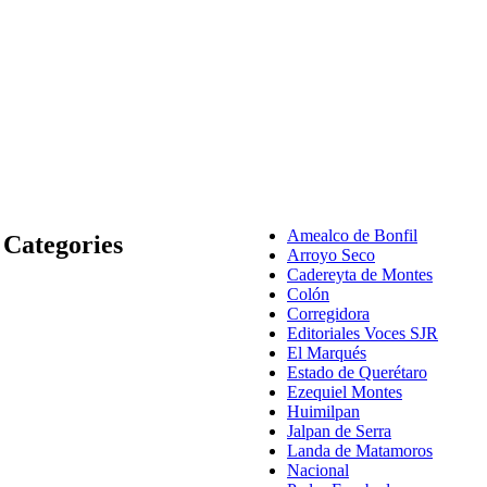
Amealco de Bonfil
Categories
Arroyo Seco
Cadereyta de Montes
Colón
Corregidora
Editoriales Voces SJR
El Marqués
Estado de Querétaro
Ezequiel Montes
Huimilpan
Jalpan de Serra
Landa de Matamoros
Nacional