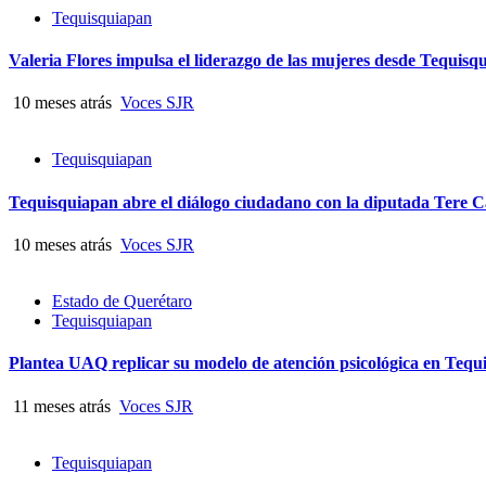
Tequisquiapan
Valeria Flores impulsa el liderazgo de las mujeres desde Tequisq
10 meses atrás
Voces SJR
Tequisquiapan
Tequisquiapan abre el diálogo ciudadano con la diputada Tere C
10 meses atrás
Voces SJR
Estado de Querétaro
Tequisquiapan
Plantea UAQ replicar su modelo de atención psicológica en Tequ
11 meses atrás
Voces SJR
Tequisquiapan