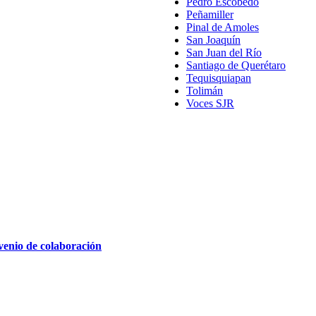
Pedro Escobedo
Peñamiller
Pinal de Amoles
San Joaquín
San Juan del Río
Santiago de Querétaro
Tequisquiapan
Tolimán
Voces SJR
venio de colaboración