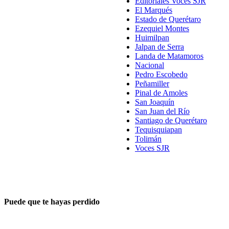
Editoriales Voces SJR
El Marqués
Estado de Querétaro
Ezequiel Montes
Huimilpan
Jalpan de Serra
Landa de Matamoros
Nacional
Pedro Escobedo
Peñamiller
Pinal de Amoles
San Joaquín
San Juan del Río
Santiago de Querétaro
Tequisquiapan
Tolimán
Voces SJR
Puede que te hayas perdido