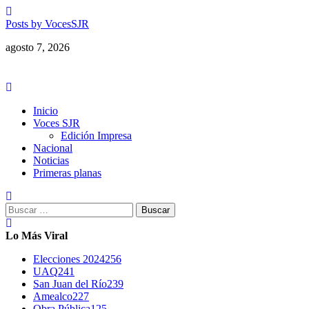
Saltar
al
Posts by VocesSJR
contenido
agosto 7, 2026
Menú
principal
Inicio
Voces SJR
Edición Impresa
Nacional
Noticias
Primeras planas
Buscar:
Lo Más Viral
Elecciones 2024
256
UAQ
241
San Juan del Río
239
Amealco
227
Obra Pública
125