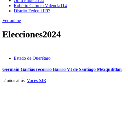
Obra Pública
125
Roberto Cabrera Valencia
114
Distrito Federal II
97
Ver online
Elecciones2024
Estado de Querétaro
Germain Garfias recorrió Barrio VI de Santiago Mexquititlán
2 años atrás
Voces SJR