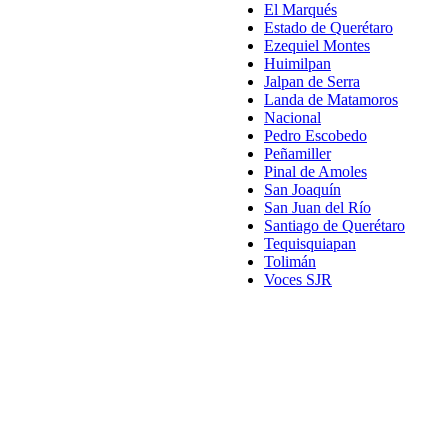
El Marqués
Estado de Querétaro
Ezequiel Montes
Huimilpan
Jalpan de Serra
Landa de Matamoros
Nacional
Pedro Escobedo
Peñamiller
Pinal de Amoles
San Joaquín
San Juan del Río
Santiago de Querétaro
Tequisquiapan
Tolimán
Voces SJR