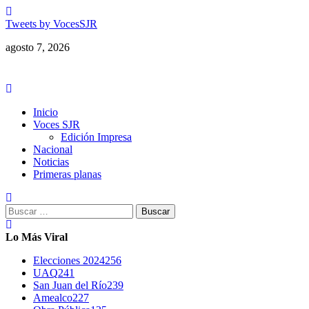
Saltar
al
Tweets by VocesSJR
contenido
agosto 7, 2026
Menú
principal
Inicio
Voces SJR
Edición Impresa
Nacional
Noticias
Primeras planas
Buscar:
Lo Más Viral
Elecciones 2024
256
UAQ
241
San Juan del Río
239
Amealco
227