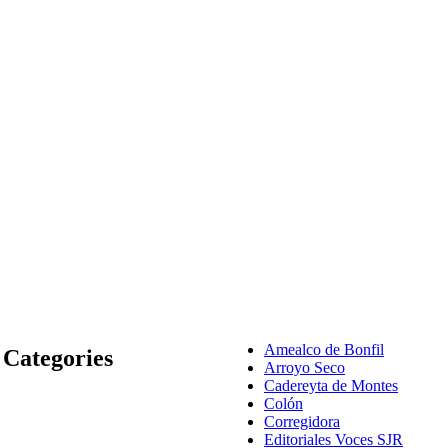
Amealco de Bonfil
Categories
Arroyo Seco
Cadereyta de Montes
Colón
Corregidora
Editoriales Voces SJR