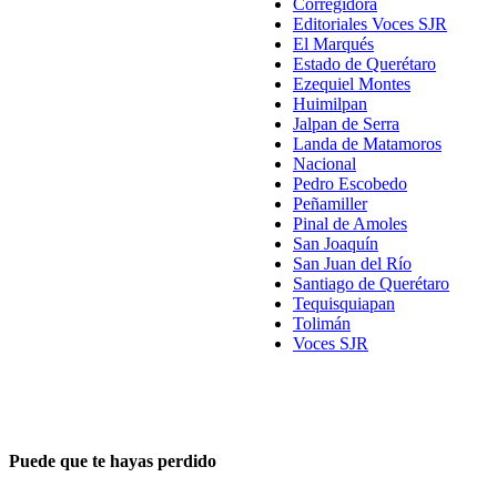
Corregidora
Editoriales Voces SJR
El Marqués
Estado de Querétaro
Ezequiel Montes
Huimilpan
Jalpan de Serra
Landa de Matamoros
Nacional
Pedro Escobedo
Peñamiller
Pinal de Amoles
San Joaquín
San Juan del Río
Santiago de Querétaro
Tequisquiapan
Tolimán
Voces SJR
Puede que te hayas perdido