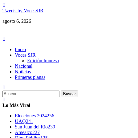
Saltar
al
Tweets by VocesSJR
contenido
agosto 6, 2026
Menú
principal
Inicio
Voces SJR
Edición Impresa
Nacional
Noticias
Primeras planas
Buscar:
Lo Más Viral
Elecciones 2024
256
UAQ
241
San Juan del Río
239
Amealco
227
Obra Pública
125