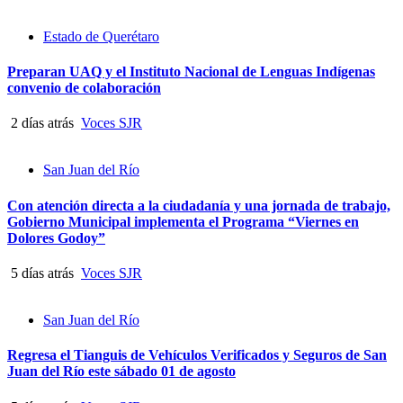
Estado de Querétaro
Preparan UAQ y el Instituto Nacional de Lenguas Indígenas
convenio de colaboración
2 días atrás
Voces SJR
San Juan del Río
Con atención directa a la ciudadanía y una jornada de trabajo,
Gobierno Municipal implementa el Programa “Viernes en
Dolores Godoy”
5 días atrás
Voces SJR
San Juan del Río
Regresa el Tianguis de Vehículos Verificados y Seguros de San
Juan del Río este sábado 01 de agosto