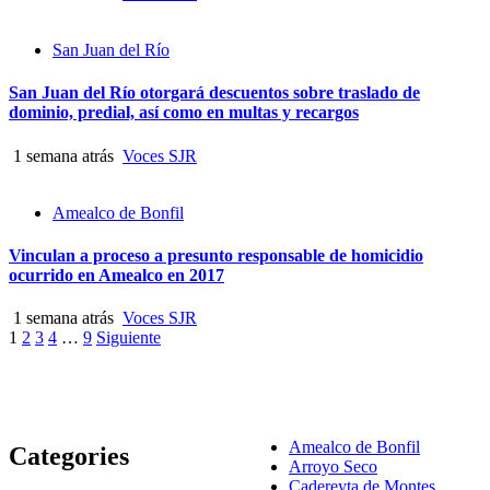
San Juan del Río
San Juan del Río otorgará descuentos sobre traslado de
dominio, predial, así como en multas y recargos
1 semana atrás
Voces SJR
Amealco de Bonfil
Vinculan a proceso a presunto responsable de homicidio
ocurrido en Amealco en 2017
1 semana atrás
Voces SJR
Paginación
1
2
3
4
…
9
Siguiente
de
entradas
Amealco de Bonfil
Categories
Arroyo Seco
Cadereyta de Montes