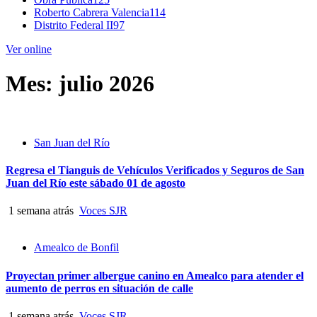
Roberto Cabrera Valencia
114
Distrito Federal II
97
Ver online
Mes:
julio 2026
San Juan del Río
Regresa el Tianguis de Vehículos Verificados y Seguros de San
Juan del Río este sábado 01 de agosto
1 semana atrás
Voces SJR
Amealco de Bonfil
Proyectan primer albergue canino en Amealco para atender el
aumento de perros en situación de calle
1 semana atrás
Voces SJR