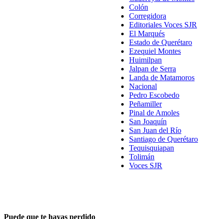
Colón
Corregidora
Editoriales Voces SJR
El Marqués
Estado de Querétaro
Ezequiel Montes
Huimilpan
Jalpan de Serra
Landa de Matamoros
Nacional
Pedro Escobedo
Peñamiller
Pinal de Amoles
San Joaquín
San Juan del Río
Santiago de Querétaro
Tequisquiapan
Tolimán
Voces SJR
Puede que te hayas perdido