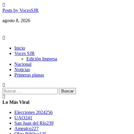
Saltar
al
Posts by VocesSJR
contenido
agosto 8, 2026
Menú
principal
Inicio
Voces SJR
Edición Impresa
Nacional
Noticias
Primeras planas
Buscar:
Lo Más Viral
Elecciones 2024
256
UAQ
241
San Juan del Río
239
Amealco
227
Obra Pública
125