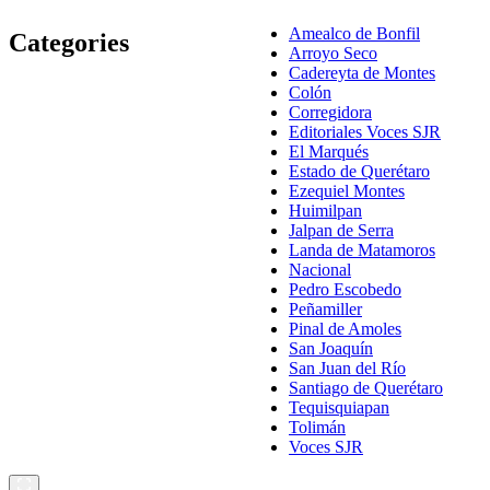
Amealco de Bonfil
Categories
Arroyo Seco
Cadereyta de Montes
Colón
Corregidora
Editoriales Voces SJR
El Marqués
Estado de Querétaro
Ezequiel Montes
Huimilpan
Jalpan de Serra
Landa de Matamoros
Nacional
Pedro Escobedo
Peñamiller
Pinal de Amoles
San Joaquín
San Juan del Río
Santiago de Querétaro
Tequisquiapan
Tolimán
Voces SJR