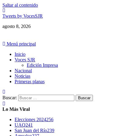
Saltar al contenido
Tweets by VocesSJR
agosto 8, 2026
Menú principal
Inicio
Voces SJR
Edición Impresa
Nacional
Noticias
Primeras planas
Buscar:
Lo Más Viral
Elecciones 2024
256
UAQ
241
San Juan del Río
239
Amealco
227