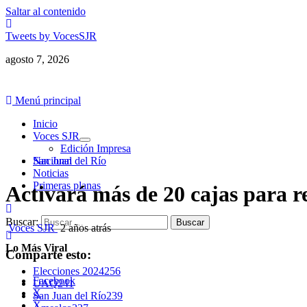
Saltar al contenido
Tweets by VocesSJR
agosto 7, 2026
Menú principal
Inicio
Voces SJR
Edición Impresa
Nacional
San Juan del Río
Noticias
Primeras planas
Activará más de 20 cajas para r
Buscar:
Voces SJR
2 años atrás
Lo Más Viral
Comparte esto:
Elecciones 2024
256
Facebook
UAQ
241
X
San Juan del Río
239
X