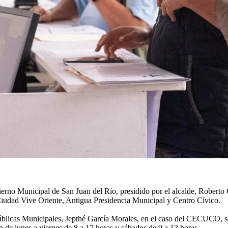
obierno Municipal de San Juan del Río, presidido por el alcalde, Roberto 
dad Vive Oriente, Antigua Presidencia Municipal y Centro Cívico.
úblicas Municipales, Jepthé García Morales, en el caso del CECUCO, se 
n de lunes a viernes de 8 a 17 horas y sábados de 9 a 13 horas.