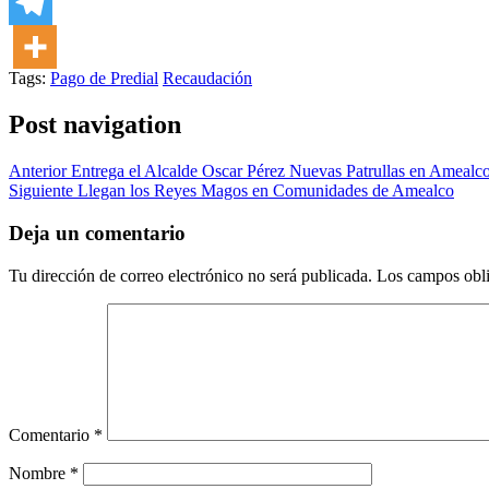
Tags:
Pago de Predial
Recaudación
Post navigation
Anterior
Entrega el Alcalde Oscar Pérez Nuevas Patrullas en Amealc
Siguiente
Llegan los Reyes Magos en Comunidades de Amealco
Deja un comentario
Tu dirección de correo electrónico no será publicada.
Los campos obli
Comentario
*
Nombre
*