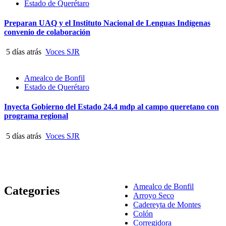
Estado de Querétaro
Preparan UAQ y el Instituto Nacional de Lenguas Indígenas
convenio de colaboración
5 días atrás
Voces SJR
Amealco de Bonfil
Estado de Querétaro
Inyecta Gobierno del Estado 24.4 mdp al campo queretano con
programa regional
5 días atrás
Voces SJR
Amealco de Bonfil
Categories
Arroyo Seco
Cadereyta de Montes
Colón
Corregidora