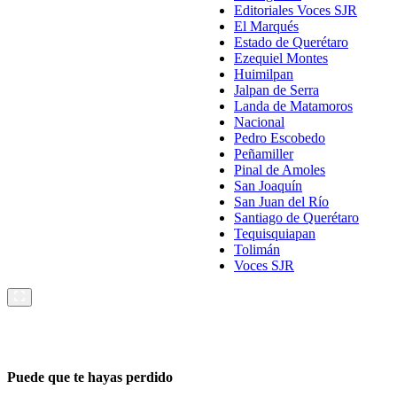
Editoriales Voces SJR
El Marqués
Estado de Querétaro
Ezequiel Montes
Huimilpan
Jalpan de Serra
Landa de Matamoros
Nacional
Pedro Escobedo
Peñamiller
Pinal de Amoles
San Joaquín
San Juan del Río
Santiago de Querétaro
Tequisquiapan
Tolimán
Voces SJR
Puede que te hayas perdido