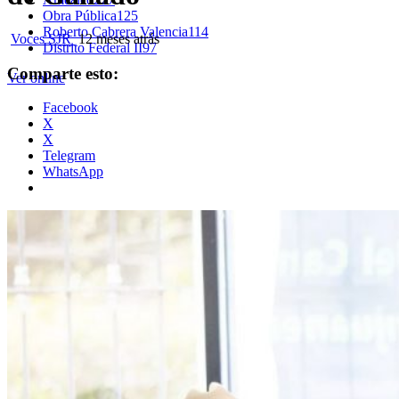
Obra Pública
125
Roberto Cabrera Valencia
114
Voces SJR
12 meses atrás
Distrito Federal II
97
Comparte esto:
Ver online
Facebook
X
X
Telegram
WhatsApp