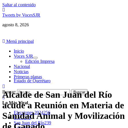
Saltar al contenido
Tweets by VocesSJR
agosto 8, 2026
Menú principal
Inicio
Voces SJR
Edición Impresa
Nacional
Noticias
Primeras planas
Estado de Querétaro
Buscar:
Alcalde de San Juan del Río
acude a Reunión en Materia de
Lo Más Viral
Elecciones 2024
256
Sanidad Animal y Movilización
UAQ
241
San Juan del Río
239
de Ganado
Amealco
227