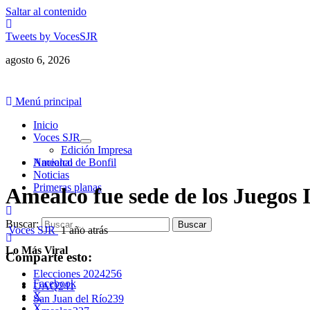
Saltar al contenido
Tweets by VocesSJR
agosto 6, 2026
Menú principal
Inicio
Voces SJR
Edición Impresa
Nacional
Amealco de Bonfil
Noticias
Primeras planas
Amealco fue sede de los Juego
Buscar:
Voces SJR
1 año atrás
Lo Más Viral
Comparte esto:
Elecciones 2024
256
Facebook
UAQ
241
X
San Juan del Río
239
X