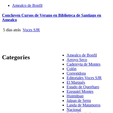
Amealco de Bonfil
Concluyen Cursos de Verano en Biblioteca de Santiago en
Amealco
5 días atrás
Voces SJR
Amealco de Bonfil
Categories
Arroyo Seco
Cadereyta de Montes
Colón
Corregidora
Editoriales Voces SJR
El Marqués
Estado de Querétaro
Ezequiel Montes
Huimilpan
Jalpan de Serra
Landa de Matamoros
Nacional