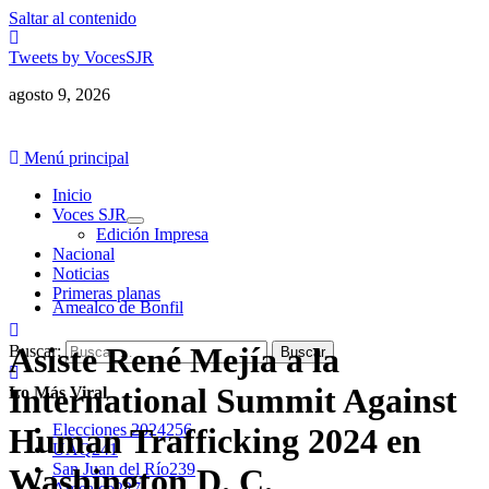
Saltar al contenido
Tweets by VocesSJR
agosto 9, 2026
Menú principal
Inicio
Voces SJR
Edición Impresa
Nacional
Noticias
Primeras planas
Amealco de Bonfil
Asiste René Mejía a la
Buscar:
International Summit Against
Lo Más Viral
Elecciones 2024
256
Human Trafficking 2024 en
UAQ
241
San Juan del Río
239
Washington D. C.
Amealco
227