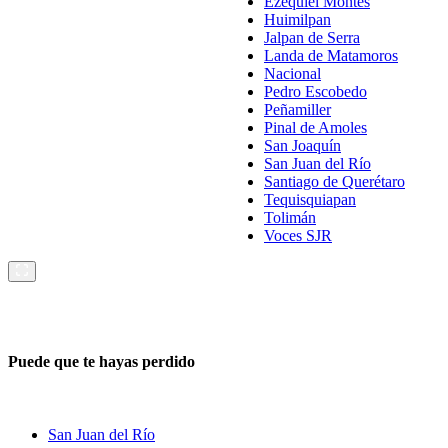
Ezequiel Montes
Huimilpan
Jalpan de Serra
Landa de Matamoros
Nacional
Pedro Escobedo
Peñamiller
Pinal de Amoles
San Joaquín
San Juan del Río
Santiago de Querétaro
Tequisquiapan
Tolimán
Voces SJR
Puede que te hayas perdido
San Juan del Río