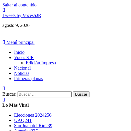
Saltar al contenido
Tweets by VocesSJR
agosto 9, 2026
Menú principal
Inicio
Voces SJR
Edición Impresa
Nacional
Noticias
Primeras planas
Buscar:
Lo Más Viral
Elecciones 2024
256
UAQ
241
San Juan del Río
239
Amealco
227