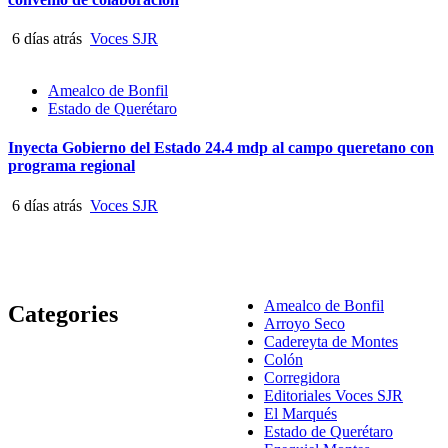
6 días atrás
Voces SJR
Amealco de Bonfil
Estado de Querétaro
Inyecta Gobierno del Estado 24.4 mdp al campo queretano con
programa regional
6 días atrás
Voces SJR
Amealco de Bonfil
Categories
Arroyo Seco
Cadereyta de Montes
Colón
Corregidora
Editoriales Voces SJR
El Marqués
Estado de Querétaro