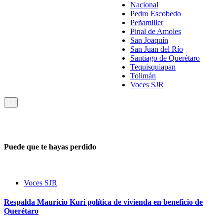
Nacional
Pedro Escobedo
Peñamiller
Pinal de Amoles
San Joaquín
San Juan del Río
Santiago de Querétaro
Tequisquiapan
Tolimán
Voces SJR
Puede que te hayas perdido
Voces SJR
Respalda Mauricio Kuri política de vivienda en beneficio de
Querétaro