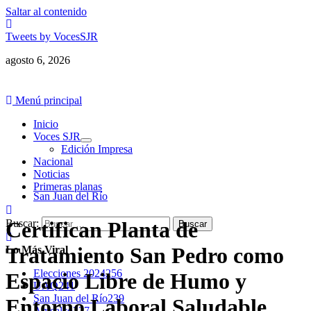
Saltar al contenido
Tweets by VocesSJR
agosto 6, 2026
Menú principal
Inicio
Voces SJR
Edición Impresa
Nacional
Noticias
Primeras planas
San Juan del Río
Buscar:
Certifican Planta de
Tratamiento San Pedro como
Lo Más Viral
Elecciones 2024
256
Espacio Libre de Humo y
UAQ
241
San Juan del Río
239
Entorno Laboral Saludable
Amealco
227