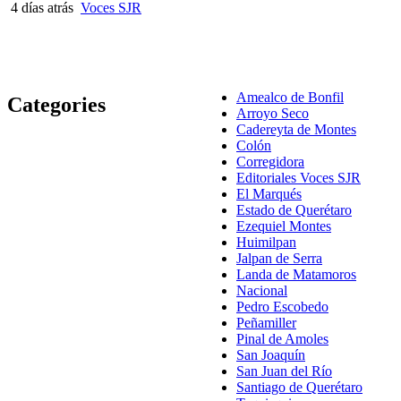
4 días atrás
Voces SJR
Amealco de Bonfil
Categories
Arroyo Seco
Cadereyta de Montes
Colón
Corregidora
Editoriales Voces SJR
El Marqués
Estado de Querétaro
Ezequiel Montes
Huimilpan
Jalpan de Serra
Landa de Matamoros
Nacional
Pedro Escobedo
Peñamiller
Pinal de Amoles
San Joaquín
San Juan del Río
Santiago de Querétaro