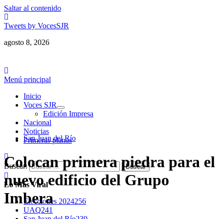
Saltar al contenido
Tweets by VocesSJR
agosto 8, 2026
Menú principal
Inicio
Voces SJR
Edición Impresa
Nacional
Noticias
San Juan del Río
Primeras planas
Colocan primera piedra para el
Buscar:
nuevo edificio del Grupo
Lo Más Viral
Imbera
Elecciones 2024
256
UAQ
241
San Juan del Río
239