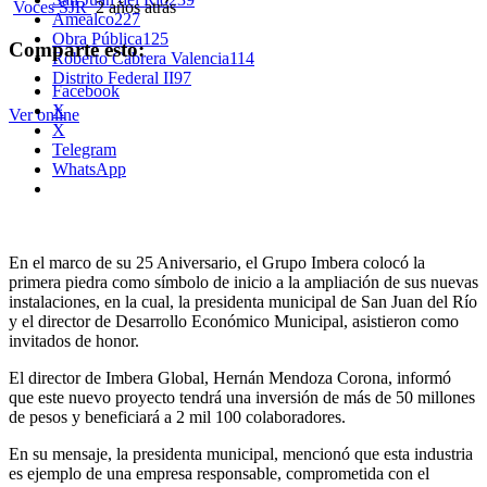
Voces SJR
2 años atrás
Amealco
227
Obra Pública
125
Comparte esto:
Roberto Cabrera Valencia
114
Distrito Federal II
97
Facebook
X
Ver online
X
Telegram
WhatsApp
En el marco de su 25 Aniversario, el Grupo Imbera colocó la
primera piedra como símbolo de inicio a la ampliación de sus nuevas
instalaciones, en la cual, la presidenta municipal de San Juan del Río
y el director de Desarrollo Económico Municipal, asistieron como
invitados de honor.
El director de Imbera Global, Hernán Mendoza Corona, informó
que este nuevo proyecto tendrá una inversión de más de 50 millones
de pesos y beneficiará a 2 mil 100 colaboradores.
En su mensaje, la presidenta municipal, mencionó que esta industria
es ejemplo de una empresa responsable, comprometida con el