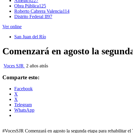
Amealco
227
Obra Pública
125
Roberto Cabrera Valencia
114
Distrito Federal II
97
Ver online
San Juan del Río
Comenzará en agosto la segunda
Voces SJR
2 años atrás
Comparte esto:
Facebook
X
X
Telegram
WhatsApp
#VocesSJR Comenzará en agosto la segunda etapa para rehabilitar