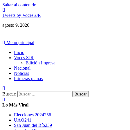
Saltar al contenido
Tweets by VocesSJR
agosto 9, 2026
Menú principal
Inicio
Voces SJR
Edición Impresa
Nacional
Noticias
Primeras planas
Buscar:
Lo Más Viral
Elecciones 2024
256
UAQ
241
San Juan del Río
239