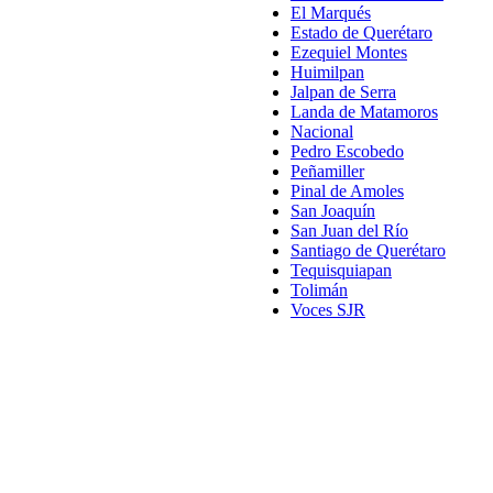
El Marqués
Estado de Querétaro
Ezequiel Montes
Huimilpan
Jalpan de Serra
Landa de Matamoros
Nacional
Pedro Escobedo
Peñamiller
Pinal de Amoles
San Joaquín
San Juan del Río
Santiago de Querétaro
Tequisquiapan
Tolimán
Voces SJR