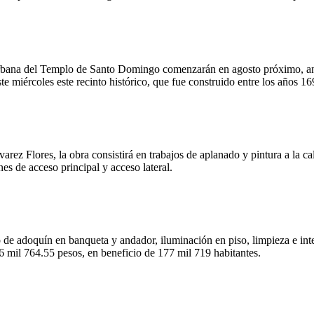
n urbana del Templo de Santo Domingo comenzarán en agosto próximo, an
e miércoles este recinto histórico, que fue construido entre los años 1
rez Flores, la obra consistirá en trabajos de aplanado y pintura a la c
nes de acceso principal y acceso lateral.
o de adoquín en banqueta y andador, iluminación en piso, limpieza e int
26 mil 764.55 pesos, en beneficio de 177 mil 719 habitantes.