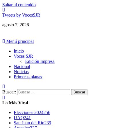
Saltar al contenido
Tweets by VocesSJR
agosto 7, 2026
Menú principal
Inicio
Voces SJR
Edición Impresa
Nacional
Noticias
Primeras planas
Buscar:
Lo Más Viral
Elecciones 2024
256
UAQ
241
San Juan del Río
239
Amealco
227