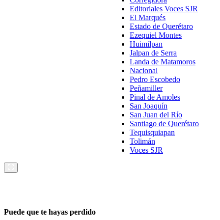
Editoriales Voces SJR
El Marqués
Estado de Querétaro
Ezequiel Montes
Huimilpan
Jalpan de Serra
Landa de Matamoros
Nacional
Pedro Escobedo
Peñamiller
Pinal de Amoles
San Joaquín
San Juan del Río
Santiago de Querétaro
Tequisquiapan
Tolimán
Voces SJR
Puede que te hayas perdido