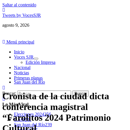
Saltar al contenido
Tweets by VocesSJR
agosto 9, 2026
Menú principal
Inicio
Voces SJR
Edición Impresa
Nacional
Noticias
Primeras planas
San Juan del Río
Buscar:
Cronista de la ciudad dicta
conferencia magistral
Lo Más Viral
Elecciones 2024
256
“Farolitos 2024 Patrimonio
UAQ
241
San Juan del Río
239
Cultural
Amealco
227