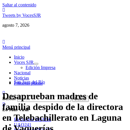
Saltar al contenido
Tweets by VocesSJR
agosto 7, 2026
Menú principal
Inicio
Voces SJR
Edición Impresa
Nacional
Noticias
San Juan del Río
Primeras planas
Desaprueban madres de
Buscar:
familia despido de la directora
Lo Más Viral
en Telebachillerato en Laguna
Elecciones 2024
256
UAQ
241
de Vaquerías
San Juan del Río
239