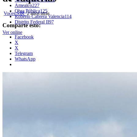
Amealco
227
Obra Pública
125
Voces SJR
2 años atrás
Roberto Cabrera Valencia
114
Distrito Federal II
97
Comparte esto:
Ver online
Facebook
X
X
Telegram
WhatsApp