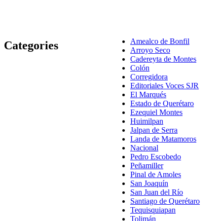
Amealco de Bonfil
Categories
Arroyo Seco
Cadereyta de Montes
Colón
Corregidora
Editoriales Voces SJR
El Marqués
Estado de Querétaro
Ezequiel Montes
Huimilpan
Jalpan de Serra
Landa de Matamoros
Nacional
Pedro Escobedo
Peñamiller
Pinal de Amoles
San Joaquín
San Juan del Río
Santiago de Querétaro
Tequisquiapan
Tolimán