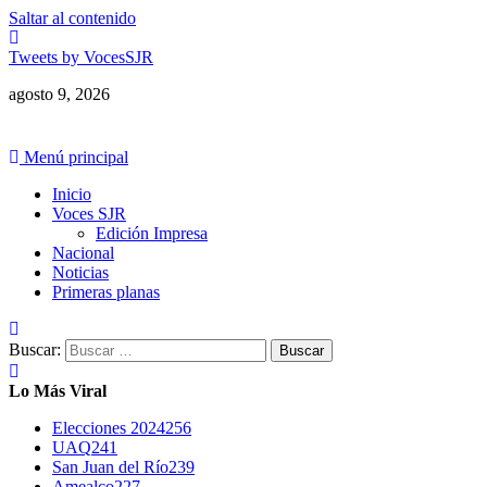
Saltar al contenido
Tweets by VocesSJR
agosto 9, 2026
Menú principal
Inicio
Voces SJR
Edición Impresa
Nacional
Noticias
Primeras planas
Buscar:
Lo Más Viral
Elecciones 2024
256
UAQ
241
San Juan del Río
239
Amealco
227