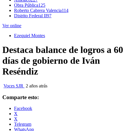
Obra Pública
125
Roberto Cabrera Valencia
114
Distrito Federal II
97
Ver online
Ezequiel Montes
Destaca balance de logros a 60
días de gobierno de Iván
Reséndiz
Voces SJR
2 años atrás
Comparte esto:
Facebook
X
X
Telegram
WhatsApp