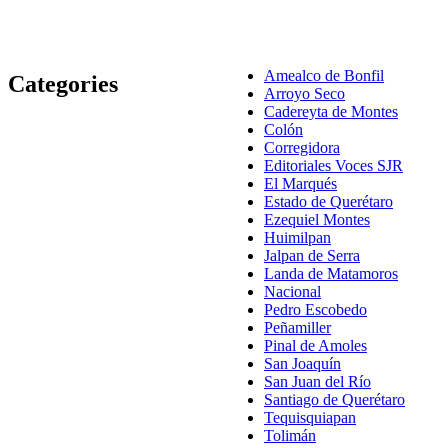
Amealco de Bonfil
Categories
Arroyo Seco
Cadereyta de Montes
Colón
Corregidora
Editoriales Voces SJR
El Marqués
Estado de Querétaro
Ezequiel Montes
Huimilpan
Jalpan de Serra
Landa de Matamoros
Nacional
Pedro Escobedo
Peñamiller
Pinal de Amoles
San Joaquín
San Juan del Río
Santiago de Querétaro
Tequisquiapan
Tolimán