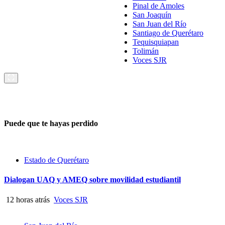
Pinal de Amoles
San Joaquín
San Juan del Río
Santiago de Querétaro
Tequisquiapan
Tolimán
Voces SJR
Puede que te hayas perdido
Estado de Querétaro
Dialogan UAQ y AMEQ sobre movilidad estudiantil
12 horas atrás
Voces SJR