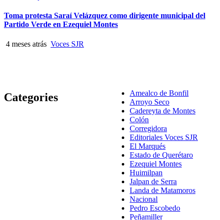
Toma protesta Saraí Velázquez como dirigente municipal del
Partido Verde en Ezequiel Montes
4 meses atrás
Voces SJR
Amealco de Bonfil
Categories
Arroyo Seco
Cadereyta de Montes
Colón
Corregidora
Editoriales Voces SJR
El Marqués
Estado de Querétaro
Ezequiel Montes
Huimilpan
Jalpan de Serra
Landa de Matamoros
Nacional
Pedro Escobedo
Peñamiller