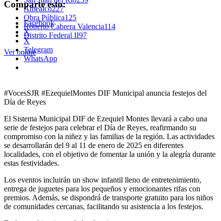
Comparte esto:
Amealco
227
Obra Pública
125
Facebook
Roberto Cabrera Valencia
114
X
Distrito Federal II
97
X
Telegram
Ver online
WhatsApp
#VocesSJR #EzequielMontes DIF Municipal anuncia festejos del
Día de Reyes
El Sistema Municipal DIF de Ezequiel Montes llevará a cabo una
serie de festejos para celebrar el Día de Reyes, reafirmando su
compromiso con la niñez y las familias de la región. Las actividades
se desarrollarán del 9 al 11 de enero de 2025 en diferentes
localidades, con el objetivo de fomentar la unión y la alegría durante
estas festividades.
Los eventos incluirán un show infantil lleno de entretenimiento,
entrega de juguetes para los pequeños y emocionantes rifas con
premios. Además, se dispondrá de transporte gratuito para los niños
de comunidades cercanas, facilitando su asistencia a los festejos.