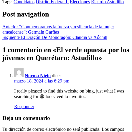
Tags:
Candidatos
Distrito Federal II
Elecciones
Ricardo Astudillo
Post navigation
Anterior
“Conmemoramos la fuerza y resiliencia de la mujer
amealcense”: Germaín Garfias
Siguiente
El Dragón De Mondragón: Claudia vs Xóchitl
1 comentario en «
El verde apuesta por los
jóvenes en Querétaro: Astudillo
»
Norma Nieto
dice:
marzo 18, 2024 a las 6:29 pm
I really pleased to find this website on bing, just what I was
searching for 😀 too saved to favorites.
Responder
Deja un comentario
Tu dirección de correo electrónico no será publicada.
Los campos