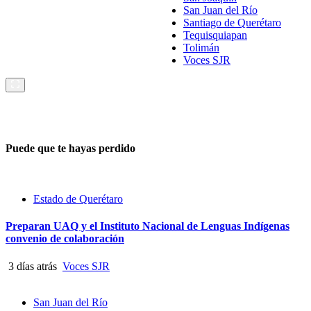
San Juan del Río
Santiago de Querétaro
Tequisquiapan
Tolimán
Voces SJR
Puede que te hayas perdido
Estado de Querétaro
Preparan UAQ y el Instituto Nacional de Lenguas Indígenas
convenio de colaboración
3 días atrás
Voces SJR
San Juan del Río