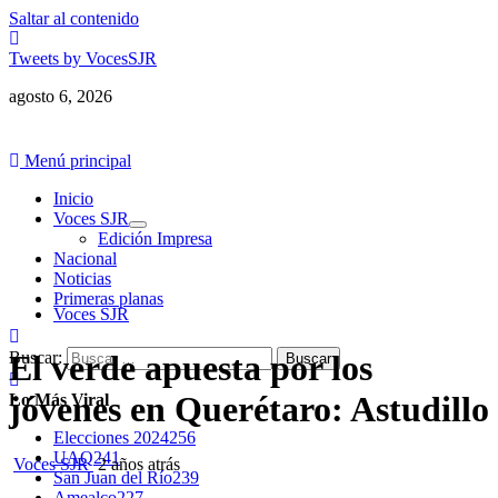
Saltar al contenido
Tweets by VocesSJR
agosto 6, 2026
Menú principal
Inicio
Voces SJR
Edición Impresa
Nacional
Noticias
Primeras planas
Voces SJR
Buscar:
El verde apuesta por los
jóvenes en Querétaro: Astudillo
Lo Más Viral
Elecciones 2024
256
UAQ
241
Voces SJR
2 años atrás
San Juan del Río
239
Amealco
227