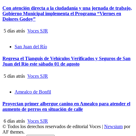
Con atención directa a la ciudadanía y una jornada de trabajo,
Gobierno Municipal implementa el Programa “Viernes en
Dolores Godoy”
5 días atrás
Voces SJR
San Juan del Río
Regresa el Tianguis de Vehículos Verificados y Seguros de San
Juan del Río este sábado 01 de agosto
5 días atrás
Voces SJR
Amealco de Bonfil
Proyectan primer albergue canino en Amealco para atender el
aumento de perros en situación de calle
6 días atrás
Voces SJR
© Todos los derechos reservados de editorial Voces
|
Newsium
por
AF themes.