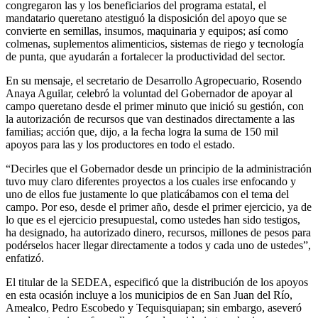
congregaron las y los beneficiarios del programa estatal, el
mandatario queretano atestiguó la disposición del apoyo que se
convierte en semillas, insumos, maquinaria y equipos; así como
colmenas, suplementos alimenticios, sistemas de riego y tecnología
de punta, que ayudarán a fortalecer la productividad del sector.
En su mensaje, el secretario de Desarrollo Agropecuario, Rosendo
Anaya Aguilar, celebró la voluntad del Gobernador de apoyar al
campo queretano desde el primer minuto que inició su gestión, con
la autorización de recursos que van destinados directamente a las
familias; acción que, dijo, a la fecha logra la suma de 150 mil
apoyos para las y los productores en todo el estado.
“Decirles que el Gobernador desde un principio de la administración
tuvo muy claro diferentes proyectos a los cuales irse enfocando y
uno de ellos fue justamente lo que platicábamos con el tema del
campo. Por eso, desde el primer año, desde el primer ejercicio, ya de
lo que es el ejercicio presupuestal, como ustedes han sido testigos,
ha designado, ha autorizado dinero, recursos, millones de pesos para
podérselos hacer llegar directamente a todos y cada uno de ustedes”,
enfatizó.
El titular de la SEDEA, especificó que la distribución de los apoyos
en esta ocasión incluye a los municipios de en San Juan del Río,
Amealco, Pedro Escobedo y Tequisquiapan; sin embargo, aseveró