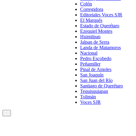
Colón
Corregidora
Editoriales Voces SJR
El Marqués
Estado de Querétaro
Ezequiel Montes
Huimilpan
Jalpan de Serra
Landa de Matamoros
Nacional
Pedro Escobedo
Peñamiller
Pinal de Amoles
San Joaquín
San Juan del Río
Santiago de Querétaro
Tequisquiapan
Tolimán
Voces SJR