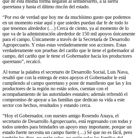
que de esta misma forma llegarán al semidesierto, a la sierra
queretana y hasta el último rincón del estado.
“Por eso de verdad que hoy me da muchísimo gusto que podemos
en un momento estar aquí y que ustedes puedan dar fe de todo lo
que tenemos alrededor (…) Cerca de ciento, ya al momento de lo
que va de la administración alrededor de 150 mil apoyos únicamente
para el campo. Únicamente a través de la Secretaría de Desarrollo
Agropecuario. Y estas estas verdaderamente son acciones. Estas
verdaderamente son pruebas del cariño que le tiene el gobernador al
campo, del cariño que le tiene el Gobernador hacia los productores
queretano”, recalcó.
Al tomar la palabra el secretario de Desarrollo Social, Luis Nava,
resaltó que con la entrega de estos apoyos el Gobernador le está
cumpliendo al campo queretano y pone de manifiesto que las y los
productores de la región no están solos, cuentan con el
acompañamiento de las autoridades estatales; además refrendó el
compromiso de apoyar a las familias que dedican su vida a este
sector con hechos, resultados y estando cerca.
“Hoy el Gobernador, con nuestro amigo Rosendo Anaya, el
secretario de Desarrollo Agropecuario, está regresando con todas y
todos ustedes para brindarles un apoyo muy importante, porque un
estado fuerte necesita un campo fuerte (…) Sé que no es fácil, pero
también les digo, no están solos, no están solas las familias del