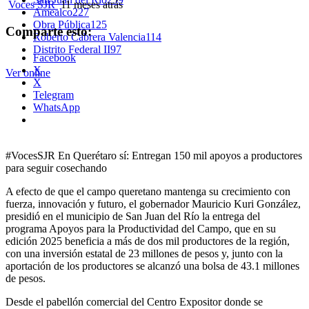
Voces SJR
11 meses atrás
Amealco
227
Obra Pública
125
Comparte esto:
Roberto Cabrera Valencia
114
Distrito Federal II
97
Facebook
X
Ver online
X
Telegram
WhatsApp
#VocesSJR En Querétaro sí: Entregan 150 mil apoyos a productores
para seguir cosechando
A efecto de que el campo queretano mantenga su crecimiento con
fuerza, innovación y futuro, el gobernador Mauricio Kuri González,
presidió en el municipio de San Juan del Río la entrega del
programa Apoyos para la Productividad del Campo, que en su
edición 2025 beneficia a más de dos mil productores de la región,
con una inversión estatal de 23 millones de pesos y, junto con la
aportación de los productores se alcanzó una bolsa de 43.1 millones
de pesos.
Desde el pabellón comercial del Centro Expositor donde se