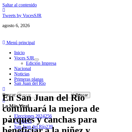
Saltar al contenido
Tweets by VocesSJR
agosto 6, 2026
Menú principal
Inicio
Voces SJR
Edición Impresa
Nacional
Noticias
Primeras planas
San Juan del Río
Buscar:
En San Juan del Río
continuará la mejora de
Lo Más Viral
Elecciones 2024
256
parques y canchas para
UAQ
241
San Juan del Río
239
beneficiar a la niñez y
Amealco
227