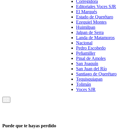
Corregidora
Editoriales Voces SJR
El Marqués
Estado de Querétaro
Ezequiel Montes
Huimilpan
Jalpan de Serra
Landa de Matamoros
Nacional
Pedro Escobedo
Peñamiller
Pinal de Amoles
San Joaquín
San Juan del Río
Santiago de Querétaro
Tequisquiapan
Tolimán
Voces SJR
Puede que te hayas perdido