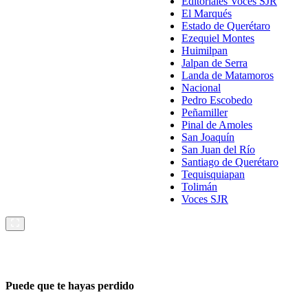
Editoriales Voces SJR
El Marqués
Estado de Querétaro
Ezequiel Montes
Huimilpan
Jalpan de Serra
Landa de Matamoros
Nacional
Pedro Escobedo
Peñamiller
Pinal de Amoles
San Joaquín
San Juan del Río
Santiago de Querétaro
Tequisquiapan
Tolimán
Voces SJR
Puede que te hayas perdido