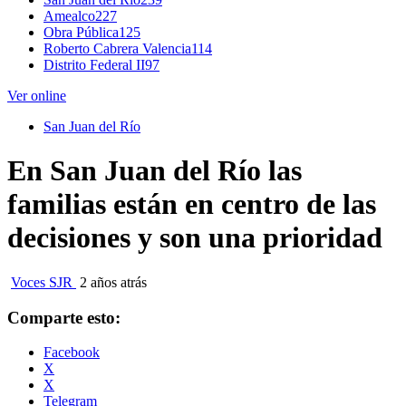
Amealco
227
Obra Pública
125
Roberto Cabrera Valencia
114
Distrito Federal II
97
Ver online
San Juan del Río
En San Juan del Río las
familias están en centro de las
decisiones y son una prioridad
Voces SJR
2 años atrás
Comparte esto:
Facebook
X
X
Telegram