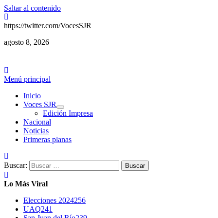
Saltar al contenido
https://twitter.com/VocesSJR
agosto 8, 2026
Menú principal
Inicio
Voces SJR
Edición Impresa
Nacional
Noticias
Primeras planas
Buscar:
Lo Más Viral
Elecciones 2024
256
UAQ
241
San Juan del Río
239