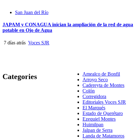
San Juan del Río
JAPAM y CONAGUA inician la ampliación de la red de agua
potable en Ojo de Agua
7 días atrás
Voces SJR
Amealco de Bonfil
Categories
Arroyo Seco
Cadereyta de Montes
Colón
Corregidora
Editoriales Voces SJR
El Marqués
Estado de Querétaro
Ezequiel Montes
Huimilpan
Jalpan de Serra
Landa de Matamoros