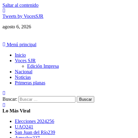
Saltar al contenido
Tweets by VocesSJR
agosto 6, 2026
Menú principal
Inicio
Voces SJR
Edición Impresa
Nacional
Noticias
Primeras planas
Buscar:
Lo Más Viral
Elecciones 2024
256
UAQ
241
San Juan del Río
239
Amealco
227