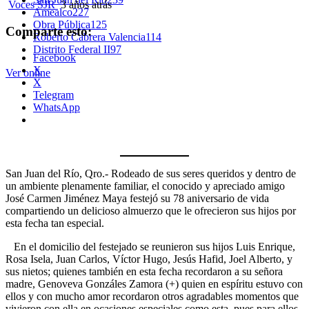
Voces SJR
3 años atrás
Amealco
227
Obra Pública
125
Comparte esto:
Roberto Cabrera Valencia
114
Distrito Federal II
97
Facebook
X
Ver online
X
Telegram
WhatsApp
San Juan del Río, Qro.- Rodeado de sus seres queridos y dentro de
un ambiente plenamente familiar, el conocido y apreciado amigo
José Carmen Jiménez Maya festejó su 78 aniversario de vida
compartiendo un delicioso almuerzo que le ofrecieron sus hijos por
esta fecha tan especial.
En el domicilio del festejado se reunieron sus hijos Luis Enrique,
Rosa Isela, Juan Carlos, Víctor Hugo, Jesús Hafid, Joel Alberto, y
sus nietos; quienes también en esta fecha recordaron a su señora
madre, Genoveva Gonzáles Zamora (+) quien en espíritu estuvo con
ellos y con mucho amor recordaron otros agradables momentos que
vivieron con ella en ocasiones especiales como esta, pues para ellos