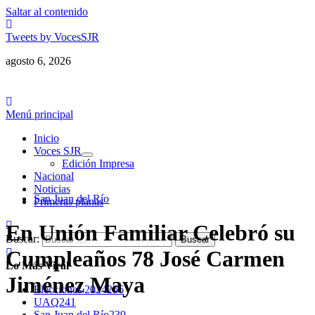
Saltar al contenido
Tweets by VocesSJR
agosto 6, 2026
Menú principal
Inicio
Voces SJR
Edición Impresa
Nacional
Noticias
San Juan del Río
Primeras planas
En Unión Familiar Celebró su
Buscar:
Cumpleaños 78 José Carmen
Lo Más Viral
Jiménez Maya
Elecciones 2024
256
UAQ
241
San Juan del Río
239