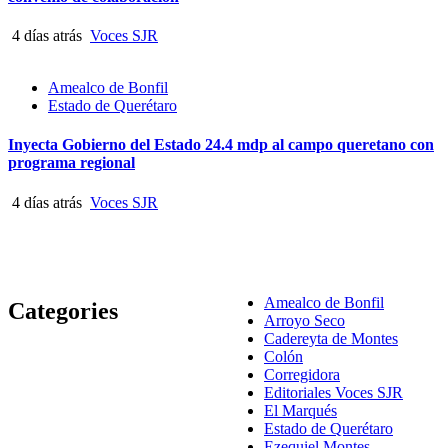
4 días atrás
Voces SJR
Amealco de Bonfil
Estado de Querétaro
Inyecta Gobierno del Estado 24.4 mdp al campo queretano con
programa regional
4 días atrás
Voces SJR
Amealco de Bonfil
Categories
Arroyo Seco
Cadereyta de Montes
Colón
Corregidora
Editoriales Voces SJR
El Marqués
Estado de Querétaro
Ezequiel Montes