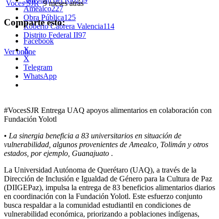
Voces SJR
9 meses atrás
Amealco
227
Obra Pública
125
Comparte esto:
Roberto Cabrera Valencia
114
Distrito Federal II
97
Facebook
X
Ver online
X
Telegram
WhatsApp
#VocesSJR Entrega UAQ apoyos alimentarios en colaboración con
Fundación Yolotl
•
La sinergia beneficia a 83 universitarios en situación de
vulnerabilidad, algunos provenientes de Amealco, Tolimán y otros
estados, por ejemplo, Guanajuato
.
La Universidad Autónoma de Querétaro (UAQ), a través de la
Dirección de Inclusión e Igualdad de Género para la Cultura de Paz
(DIIGEPaz), impulsa la entrega de 83 beneficios alimentarios diarios
en coordinación con la Fundación Yolotl. Este esfuerzo conjunto
busca respaldar a la comunidad estudiantil en condiciones de
vulnerabilidad económica, priorizando a poblaciones indígenas,