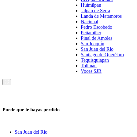
Huimilpan
Jalpan de Serra
Landa de Matamoros
Nacional
Pedro Escobedo
Peñamiller
Pinal de Amoles
San Joaquín
San Juan del Río
Santiago de Querétaro
Tequisquiapan
Tolimán
Voces SJR
Puede que te hayas perdido
San Juan del Río