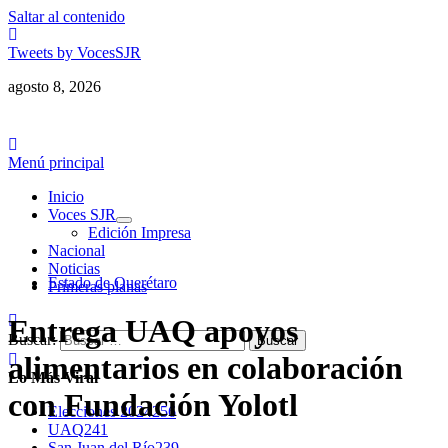
Saltar al contenido
Tweets by VocesSJR
agosto 8, 2026
Menú principal
Inicio
Voces SJR
Edición Impresa
Nacional
Noticias
Estado de Querétaro
Primeras planas
Entrega UAQ apoyos
Buscar:
alimentarios en colaboración
Lo Más Viral
con Fundación Yolotl
Elecciones 2024
256
UAQ
241
San Juan del Río
239