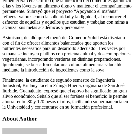
Pimentel Bárcenas afirmó que la intención del comedor es garantizar
a las y los jóvenes un alimento digno y mantener el acompañamiento
permanente. Subrayó que el proyecto “Apoyando el mañana”
refuerza valores como la solidaridad y la dignidad, al reconocer el
esfuerzo de aquellas y aquellos que estudian y trabajan con miras a
alcanzar sus metas académicas y personales.
Asimismo, detalló que el menú del Comedor Yolotl está diseñado
con el fin de ofrecer alimentos balanceados que aporten los
nutrientes necesarios para un desarrollo adecuado. Tres veces por
semana se incluyen platillos con proteína animal y dos con opciones
vegetarianas, incorporando verduras en distintas preparaciones.
Igualmente, se busca fomentar una cultura alimentaria saludable
mediante la introducción de ingredientes como la soya.
Finalmente, la estudiante de segundo semestre de Ingeniería
Industrial, Brittany Jocelin Zúñiga Huerta, originaria de San José
Iturbide, Guanajuato, expresó que el apoyo ha significado un gran
alivio económico. Señaló que al ser foránea el beneficio le permite
ahorrar entre 80 y 120 pesos diarios, facilitando su permanencia en
la Universidad y concentrarse en su formación profesional.
About Author