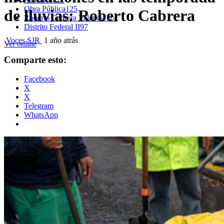
Obra Pública
125
de lluvias: Roberto Cabrera
Roberto Cabrera Valencia
114
Distrito Federal II
97
Voces SJR
1 año atrás
Ver online
Comparte esto:
Facebook
X
X
Telegram
WhatsApp