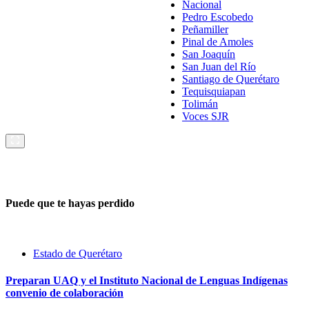
Nacional
Pedro Escobedo
Peñamiller
Pinal de Amoles
San Joaquín
San Juan del Río
Santiago de Querétaro
Tequisquiapan
Tolimán
Voces SJR
Puede que te hayas perdido
Estado de Querétaro
Preparan UAQ y el Instituto Nacional de Lenguas Indígenas
convenio de colaboración