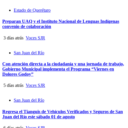
Estado de Querétaro
Preparan UAQ y el Instituto Nacional de Lenguas Indígenas
convenio de colaboración
3 días atrás
Voces SJR
San Juan del Río
Con atención directa a la ciudadanía y una jornada de trabajo,
Gobierno Municipal implementa el Programa “Viernes en
Dolores Godoy”
5 días atrás
Voces SJR
San Juan del Río
Regresa el Tianguis de Vehículos Verificados y Seguros de San
Juan del Río este sábado 01 de agosto
6 días atrás
Voces SJR