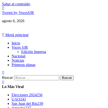
Saltar al contenido
Tweets by VocesSJR
agosto 6, 2026
Menú principal
Inicio
Voces SJR
Edición Impresa
Nacional
Noticias
Primeras planas
Buscar:
Lo Más Viral
Elecciones 2024
256
UAQ
241
San Juan del Río
239
Amealco
227