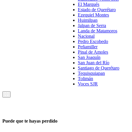
El Marqués
Estado de Querétaro
Ezequiel Montes
Huimilpan
Jalpan de Serra
Landa de Matamoros
Nacional
Pedro Escobedo
Peñamiller
Pinal de Amoles
San Joaquín
San Juan del Río
Santiago de Querétaro
Tequisquiapan
Tolimán
Voces SJR
Puede que te hayas perdido