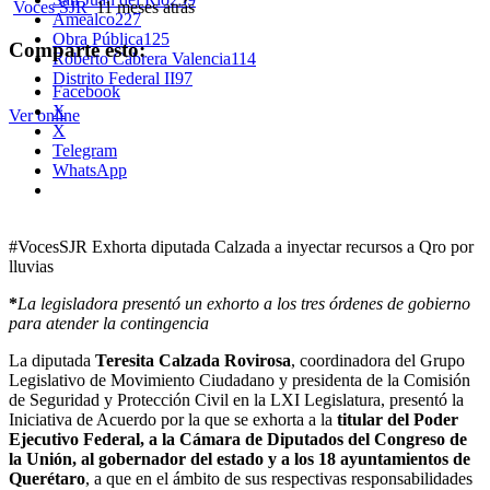
Voces SJR
11 meses atrás
Amealco
227
Obra Pública
125
Comparte esto:
Roberto Cabrera Valencia
114
Distrito Federal II
97
Facebook
X
Ver online
X
Telegram
WhatsApp
#VocesSJR Exhorta diputada Calzada a inyectar recursos a Qro por
lluvias
*
La legisladora presentó un exhorto a los tres órdenes de gobierno
para atender la contingencia
La diputada
Teresita Calzada Rovirosa
, coordinadora del Grupo
Legislativo de Movimiento Ciudadano y presidenta de la Comisión
de Seguridad y Protección Civil en la LXI Legislatura, presentó la
Iniciativa de Acuerdo por la que se exhorta a la
titular del Poder
Ejecutivo Federal, a la Cámara de Diputados del Congreso de
la Unión, al gobernador del estado y a los 18 ayuntamientos de
Querétaro
, a que en el ámbito de sus respectivas responsabilidades