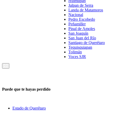
Huimilpan
Jalpan de Serra
Landa de Matamoros
Nacional
Pedro Escobedo
Peñamiller
Pinal de Amoles
San Joaquín
San Juan del Río
Santiago de Querétaro
Tequisquiapan
Tolimán
Voces SJR
Puede que te hayas perdido
Estado de Querétaro