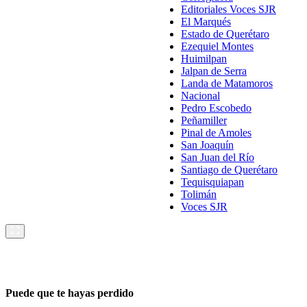
Editoriales Voces SJR
El Marqués
Estado de Querétaro
Ezequiel Montes
Huimilpan
Jalpan de Serra
Landa de Matamoros
Nacional
Pedro Escobedo
Peñamiller
Pinal de Amoles
San Joaquín
San Juan del Río
Santiago de Querétaro
Tequisquiapan
Tolimán
Voces SJR
Puede que te hayas perdido