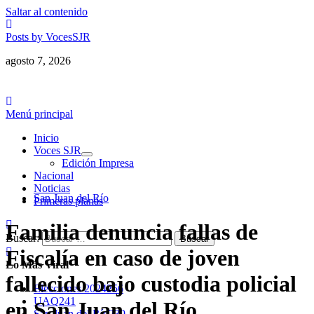
Saltar al contenido
Posts by VocesSJR
agosto 7, 2026
Menú principal
Inicio
Voces SJR
Edición Impresa
Nacional
Noticias
San Juan del Río
Primeras planas
Familia denuncia fallas de
Buscar:
Fiscalía en caso de joven
Lo Más Viral
fallecido bajo custodia policial
Elecciones 2024
256
UAQ
241
en San Juan del Río
San Juan del Río
239