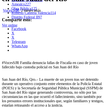
Amealco
227
Obra Pública
125
Voces SJR
2 meses atrás
Roberto Cabrera Valencia
114
Distrito Federal II
97
Comparte esto:
Ver online
Facebook
X
X
Telegram
WhatsApp
#VocesSJR Familia denuncia fallas de Fiscalía en caso de joven
fallecido bajo custodia policial en San Juan del Río
San Juan del Río, Qro.– La muerte de un joven tras ser detenido
durante un operativo conjunto entre elementos de la Policía Estatal
(POES) y la Secretaría de Seguridad Pública Municipal (SSPM) de
San Juan del Río sigue generando controversia, no sólo por las
circunstancias en las que ocurrió el fallecimiento, sino también por
los presuntos errores institucionales que, según familiares y testigos,
estarían retrasando el acceso a la justicia.