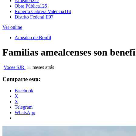
Amealco
227
Obra Pública
125
Roberto Cabrera Valencia
114
Distrito Federal II
97
Ver online
Amealco de Bonfil
Familias amealcenses son benef
Voces SJR
11 meses atrás
Comparte esto:
Facebook
X
X
Telegram
WhatsApp