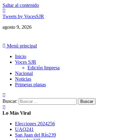
Saltar al contenido
Tweets by VocesSJR
agosto 9, 2026
Menú principal
Inicio
Voces SJR
Edición Impresa
Nacional
Noticias
Primeras planas
Buscar:
Lo Más Viral
Elecciones 2024
256
UAQ
241
San Juan del Río
239