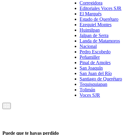
Corregidora
Editoriales Voces SJR
El Marqués
Estado de Querétaro
Ezequiel Montes
Huimilpan
Jalpan de Serra
Landa de Matamoros
Nacional
Pedro Escobedo
Peñamiller
Pinal de Amoles
San Joaquín
San Juan del Río
Santiago de Querétaro
Tequisquiapan
Tolimán
Voces SJR
Puede que te hayas perdido