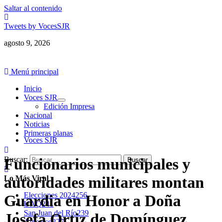
Saltar al contenido
Tweets by VocesSJR
agosto 9, 2026
Menú principal
Inicio
Voces SJR
Edición Impresa
Nacional
Noticias
Primeras planas
Voces SJR
Buscar:
Funcionarios municipales y
autoridades militares montan
Lo Más Viral
Elecciones 2024
256
Guardia en Honor a Doña
UAQ
241
San Juan del Río
239
Josefa Ortiz de Domínguez
Amealco
227