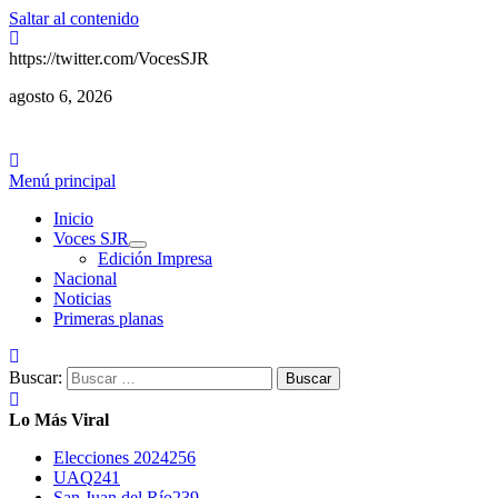
Saltar al contenido
https://twitter.com/VocesSJR
agosto 6, 2026
Menú principal
Inicio
Voces SJR
Edición Impresa
Nacional
Noticias
Primeras planas
Buscar:
Lo Más Viral
Elecciones 2024
256
UAQ
241
San Juan del Río
239