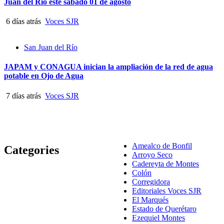
Juan del Río este sábado 01 de agosto
6 días atrás
Voces SJR
San Juan del Río
JAPAM y CONAGUA inician la ampliación de la red de agua
potable en Ojo de Agua
7 días atrás
Voces SJR
Amealco de Bonfil
Categories
Arroyo Seco
Cadereyta de Montes
Colón
Corregidora
Editoriales Voces SJR
El Marqués
Estado de Querétaro
Ezequiel Montes