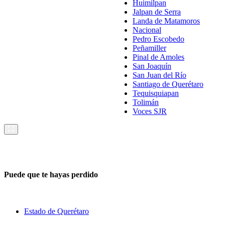
Huimilpan
Jalpan de Serra
Landa de Matamoros
Nacional
Pedro Escobedo
Peñamiller
Pinal de Amoles
San Joaquín
San Juan del Río
Santiago de Querétaro
Tequisquiapan
Tolimán
Voces SJR
Puede que te hayas perdido
Estado de Querétaro