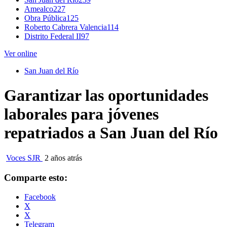
Amealco
227
Obra Pública
125
Roberto Cabrera Valencia
114
Distrito Federal II
97
Ver online
San Juan del Río
Garantizar las oportunidades
laborales para jóvenes
repatriados a San Juan del Río
Voces SJR
2 años atrás
Comparte esto:
Facebook
X
X
Telegram