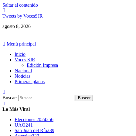
Saltar al contenido
Tweets by VocesSJR
agosto 8, 2026
Menú principal
Inicio
Voces SJR
Edición Impresa
Nacional
Noticias
Primeras planas
Buscar:
Lo Más Viral
Elecciones 2024
256
UAQ
241
San Juan del Río
239
Amealco
227