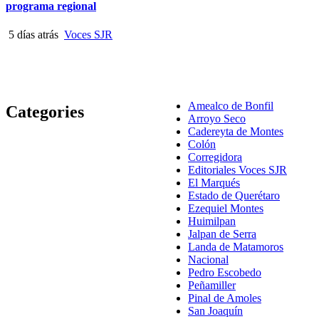
programa regional
5 días atrás
Voces SJR
Amealco de Bonfil
Categories
Arroyo Seco
Cadereyta de Montes
Colón
Corregidora
Editoriales Voces SJR
El Marqués
Estado de Querétaro
Ezequiel Montes
Huimilpan
Jalpan de Serra
Landa de Matamoros
Nacional
Pedro Escobedo
Peñamiller
Pinal de Amoles
San Joaquín