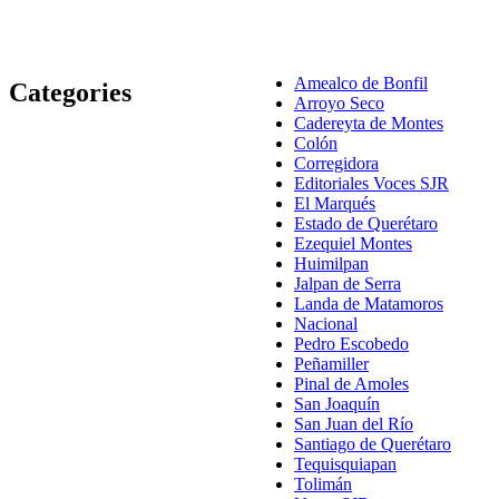
Amealco de Bonfil
Categories
Arroyo Seco
Cadereyta de Montes
Colón
Corregidora
Editoriales Voces SJR
El Marqués
Estado de Querétaro
Ezequiel Montes
Huimilpan
Jalpan de Serra
Landa de Matamoros
Nacional
Pedro Escobedo
Peñamiller
Pinal de Amoles
San Joaquín
San Juan del Río
Santiago de Querétaro
Tequisquiapan
Tolimán