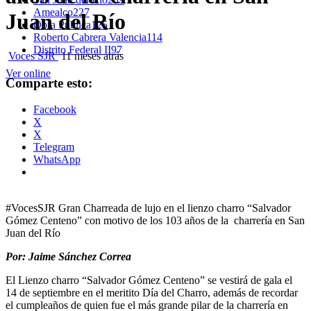
Amealco
227
Juan del Río
Obra Pública
125
Roberto Cabrera Valencia
114
Distrito Federal II
97
Voces SJR
11 meses atrás
Ver online
Comparte esto:
Facebook
X
X
Telegram
WhatsApp
#VocesSJR Gran Charreada de lujo en el lienzo charro “Salvador
Gómez Centeno” con motivo de los 103 años de la charrería en San
Juan del Río
Por: Jaime Sánchez Correa
El Lienzo charro “Salvador Gómez Centeno” se vestirá de gala el
14 de septiembre en el meritito Día del Charro, además de recordar
el cumpleaños de quien fue el más grande pilar de la charrería en