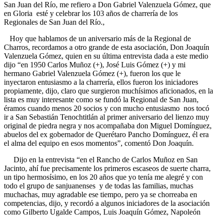
San Juan del Río, me refiero a Don Gabriel Valenzuela Gómez, que
en Gloria esté y celebrar los 103 años de charrería de los
Regionales de San Juan del Río.,
Hoy que hablamos de un aniversario más de la Regional de
Charros, recordamos a otro grande de esta asociación, Don Joaquín
Valenzuela Gómez, quien en su última entrevista dada a este medio
dijo “en 1950 Carlos Muñoz (+), José Luis Gómez (+) y mi
hermano Gabriel Valenzuela Gómez (+), fueron los que le
inyectaron entusiasmo a la charrería, ellos fueron los iniciadores
propiamente, dijo, claro que surgieron muchísimos aficionados, en la
lista es muy interesante como se fundó la Regional de San Juan,
éramos cuando menos 20 socios y con mucho entusiasmo nos tocó
ir a San Sebastián Tenochtitlán al primer aniversario del lienzo muy
original de piedra negra y nos acompañaba don Miguel Domínguez,
abuelos del ex gobernador de Querétaro Pancho Domínguez, él era
el alma del equipo en esos momentos”, comentó Don Joaquín.
Dijo en la entrevista “en el Rancho de Carlos Muñoz en San
Jacinto, ahí fue precisamente los primeros escaseos de suerte charra,
un tipo hermosísimo, en los 20 años que yo tenía me alegré y con
todo el grupo de sanjuanenses y de todas las familias, muchas
muchachas, muy agradable ese tiempo, pero ya se chorreaba en
competencias, dijo, y recordó a algunos iniciadores de la asociación
como Gilberto Ugalde Campos, Luis Joaquín Gómez, Napoleón