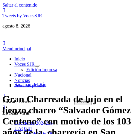
Saltar al contenido
Tweets by VocesSJR
agosto 8, 2026
Menú principal
Inicio
Voces SJR
Edición Impresa
Nacional
Noticias
San Juan del Río
Primeras planas
Gran Charreada de lujo en el
Buscar:
lienzo charro “Salvador Gómez
Lo Más Viral
Centeno” con motivo de los 103
Elecciones 2024
256
UAQ
241
años de la charrería en San
San Juan del Río
239