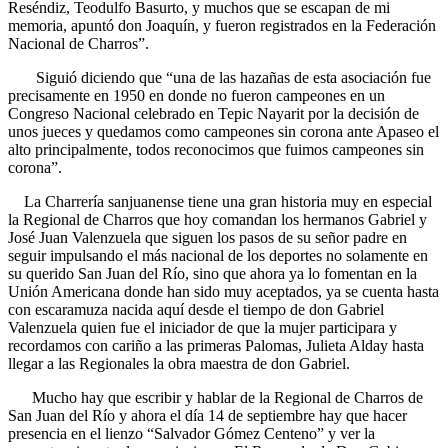
Reséndiz, Teodulfo Basurto, y muchos que se escapan de mi
memoria, apuntó don Joaquín, y fueron registrados en la Federación
Nacional de Charros”.
Siguió diciendo que “una de las hazañas de esta asociación fue
precisamente en 1950 en donde no fueron campeones en un
Congreso Nacional celebrado en Tepic Nayarit por la decisión de
unos jueces y quedamos como campeones sin corona ante Apaseo el
alto principalmente, todos reconocimos que fuimos campeones sin
corona”.
La Charrería sanjuanense tiene una gran historia muy en especial
la Regional de Charros que hoy comandan los hermanos Gabriel y
José Juan Valenzuela que siguen los pasos de su señor padre en
seguir impulsando el más nacional de los deportes no solamente en
su querido San Juan del Río, sino que ahora ya lo fomentan en la
Unión Americana donde han sido muy aceptados, ya se cuenta hasta
con escaramuza nacida aquí desde el tiempo de don Gabriel
Valenzuela quien fue el iniciador de que la mujer participara y
recordamos con cariño a las primeras Palomas, Julieta Alday hasta
llegar a las Regionales la obra maestra de don Gabriel.
Mucho hay que escribir y hablar de la Regional de Charros de
San Juan del Río y ahora el día 14 de septiembre hay que hacer
presencia en el lienzo “Salvador Gómez Centeno” y ver la