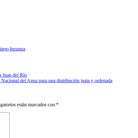
üero Inzunza
 Juan del Río
Nacional del Agua para una distribución justa y ordenada
gatorios están marcados con
*