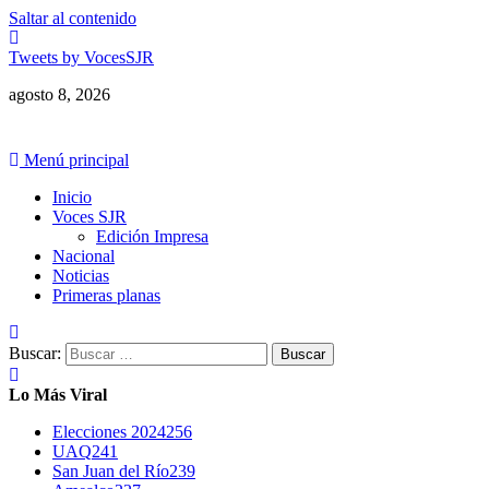
Saltar al contenido
Tweets by VocesSJR
agosto 8, 2026
Menú principal
Inicio
Voces SJR
Edición Impresa
Nacional
Noticias
Primeras planas
Buscar:
Lo Más Viral
Elecciones 2024
256
UAQ
241
San Juan del Río
239