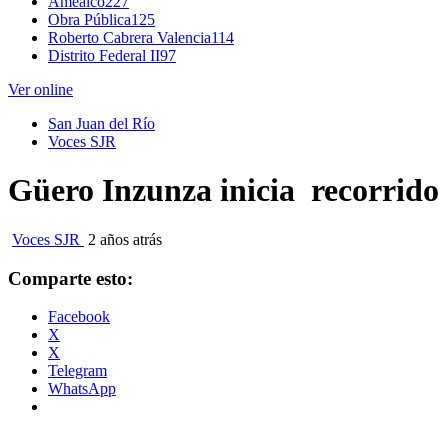
Amealco
227
Obra Pública
125
Roberto Cabrera Valencia
114
Distrito Federal II
97
Ver online
San Juan del Río
Voces SJR
Güero Inzunza inicia recorrido 
Voces SJR
2 años atrás
Comparte esto:
Facebook
X
X
Telegram
WhatsApp