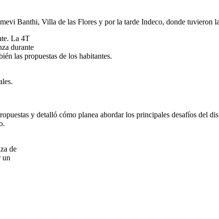
vi Banthi, Villa de las Flores y por la tarde Indeco, donde tuvieron l
nte. La 4T
nza durante
ién las propuestas de los habitantes.
ales.
puestas y detalló cómo planea abordar los principales desafíos del dist
o.
nza de
r un