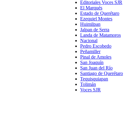
Editoriales Voces SJR
El Marqués
Estado de Querétaro
Ezequiel Montes
Huimilpan
Jalpan de Serra
Landa de Matamoros
Nacional
Pedro Escobedo
Peñamiller
Pinal de Amoles
San Joaquín
San Juan del Río
Santiago de Querétaro
Tequisquiapan
Tolimán
Voces SJR