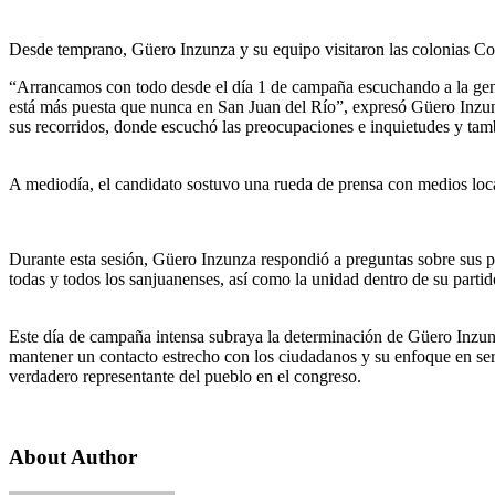
Desde temprano, Güero Inzunza y su equipo visitaron las colonias Come
“Arrancamos con todo desde el día 1 de campaña escuchando a la ge
está más puesta que nunca en San Juan del Río”, expresó Güero Inzu
sus recorridos, donde escuchó las preocupaciones e inquietudes y tamb
A mediodía, el candidato sostuvo una rueda de prensa con medios loc
Durante esta sesión, Güero Inzunza respondió a preguntas sobre sus pro
todas y todos los sanjuanenses, así como la unidad dentro de su partid
Este día de campaña intensa subraya la determinación de Güero Inzu
mantener un contacto estrecho con los ciudadanos y su enfoque en se
verdadero representante del pueblo en el congreso.
About Author