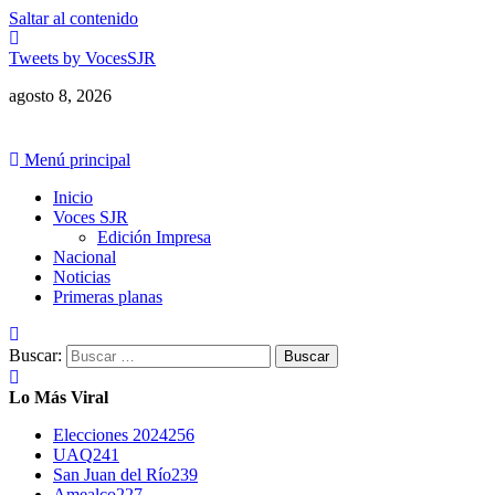
Saltar al contenido
Tweets by VocesSJR
agosto 8, 2026
Menú principal
Inicio
Voces SJR
Edición Impresa
Nacional
Noticias
Primeras planas
Buscar:
Lo Más Viral
Elecciones 2024
256
UAQ
241
San Juan del Río
239
Amealco
227