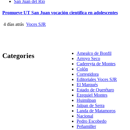
San Juan del Río
Promueve UT San Juan vocación científica en adolescentes
4 días atrás
Voces SJR
Amealco de Bonfil
Categories
Arroyo Seco
Cadereyta de Montes
Colón
Corregidora
Editoriales Voces SJR
El Marqués
Estado de Querétaro
Ezequiel Montes
Huimilpan
Jalpan de Serra
Landa de Matamoros
Nacional
Pedro Escobedo
Peñamiller