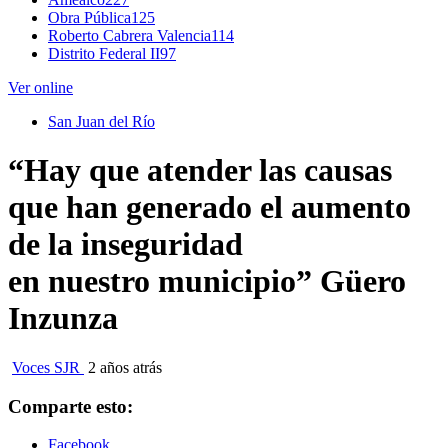
Obra Pública
125
Roberto Cabrera Valencia
114
Distrito Federal II
97
Ver online
San Juan del Río
“Hay que atender las causas
que han generado el aumento
de la inseguridad
en nuestro municipio” Güero
Inzunza
Voces SJR
2 años atrás
Comparte esto:
Facebook