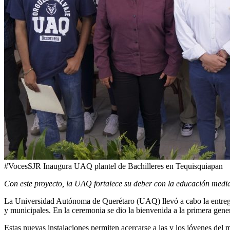
#VocesSJR Inaugura UAQ plantel de Bachilleres en Tequisquiapan
Con este proyecto, la UAQ fortalece su deber con la educación media 
La Universidad Autónoma de Querétaro (UAQ) llevó a cabo la entrega 
y municipales. En la ceremonia se dio la bienvenida a la primera gene
Estas nuevas instalaciones permiten acercarse a las y los jóvenes del