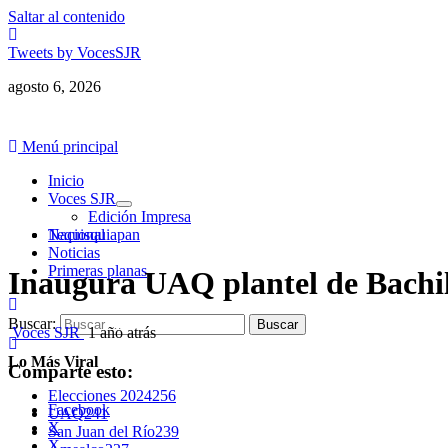
Saltar al contenido
Tweets by VocesSJR
agosto 6, 2026
Menú principal
Inicio
Voces SJR
Edición Impresa
Nacional
Tequisquiapan
Noticias
Primeras planas
Inaugura UAQ plantel de Bachil
Buscar:
Voces SJR
1 año atrás
Lo Más Viral
Comparte esto:
Elecciones 2024
256
Facebook
UAQ
241
X
San Juan del Río
239
X