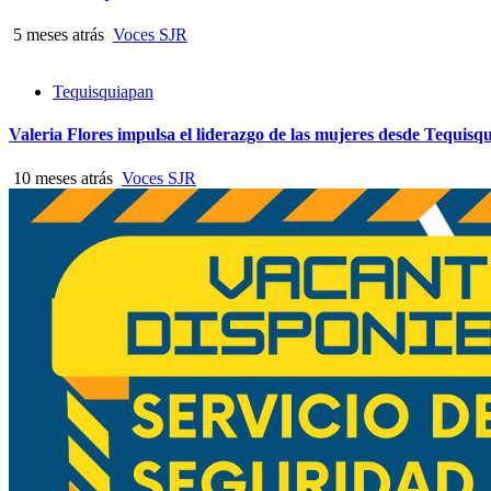
5 meses atrás
Voces SJR
Tequisquiapan
Valeria Flores impulsa el liderazgo de las mujeres desde Tequisq
10 meses atrás
Voces SJR