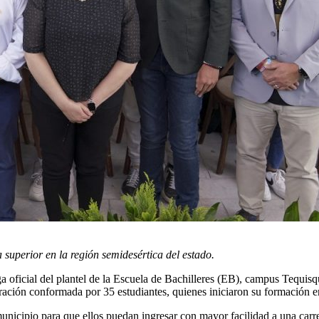
superior en la región semidesértica del estado.
oficial del plantel de la Escuela de Bachilleres (EB), campus Tequis
ración conformada por 35 estudiantes, quienes iniciaron su formación en
 municipio para que ellos puedan ingresar con mayor facilidad a una carr