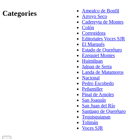
Amealco de Bonfil
Categories
Arroyo Seco
Cadereyta de Montes
Colón
Corregidora
Editoriales Voces SJR
El Marqués
Estado de Querétaro
Ezequiel Montes
Huimilpan
Jalpan de Serra
Landa de Matamoros
Nacional
Pedro Escobedo
Peñamiller
Pinal de Amoles
San Joaquín
San Juan del Río
Santiago de Querétaro
Tequisquiapan
Tolimán
Voces SJR