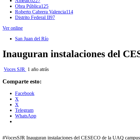
Amealco
227
Obra Pública
125
Roberto Cabrera Valencia
114
Distrito Federal II
97
Ver online
San Juan del Río
Inauguran instalaciones del C
Voces SJR
1 año atrás
Comparte esto:
Facebook
X
X
Telegram
WhatsApp
#VocesSJR Inauguran instalaciones del CESECO de la UAQ campus 