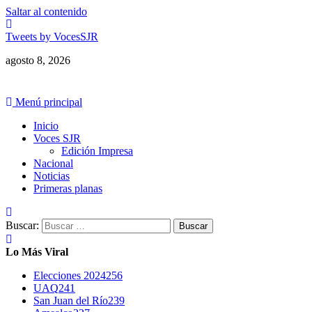
Saltar al contenido
Tweets by VocesSJR
agosto 8, 2026
Menú principal
Inicio
Voces SJR
Edición Impresa
Nacional
Noticias
Primeras planas
Buscar:
Lo Más Viral
Elecciones 2024
256
UAQ
241
San Juan del Río
239