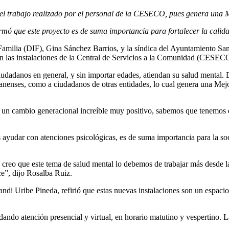
 el trabajo realizado por el personal de la CESECO, pues genera un
ó que este proyecto es de suma importancia para fortalecer la calidad
a Familia (DIF), Gina Sánchez Barrios, y la síndica del Ayuntamiento S
on las instalaciones de la Central de Servicios a la Comunidad (CES
iudadanos en general, y sin importar edades, atiendan su salud mental. 
juanenses, como a ciudadanos de otras entidades, lo cual genera una M
 un cambio generacional increíble muy positivo, sabemos que tenemos que
s ayudar con atenciones psicológicas, es de suma importancia para la soc
eo que este tema de salud mental lo debemos de trabajar más desde las 
e”, dijo Rosalba Ruiz.
di Uribe Pineda, refirió que estas nuevas instalaciones son un espacio 
dando atención presencial y virtual, en horario matutino y vespertino.