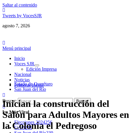
Saltar al contenido
Tweets by VocesSJR
agosto 7, 2026
Menú principal
Inicio
Voces SJR
Edición Impresa
Nacional
Noticias
Estado de Querétaro
Primeras planas
San Juan del Río
Buscar:
Inician la construcción del
Salón para Adultos Mayores en
Lo Más Viral
Elecciones 2024
256
la Colonia el Pedregoso
UAQ
241
San Juan del Río
239