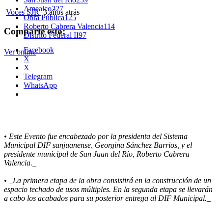
Amealco
227
Voces SJR
3 años atrás
Obra Pública
125
Roberto Cabrera Valencia
114
Comparte esto:
Distrito Federal II
97
Facebook
Ver online
X
X
Telegram
WhatsApp
• Este Evento fue encabezado por la presidenta del Sistema
Municipal DIF sanjuanense, Georgina Sánchez Barrios, y el
presidente municipal de San Juan del Río, Roberto Cabrera
Valencia._
• _La primera etapa de la obra consistirá en la construcción de un
espacio techado de usos múltiples. En la segunda etapa se llevarán
a cabo los acabados para su posterior entrega al DIF Municipal._