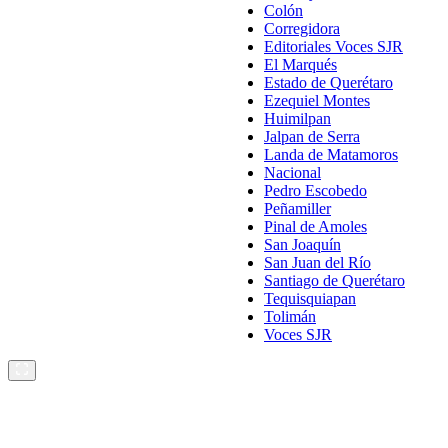
Colón
Corregidora
Editoriales Voces SJR
El Marqués
Estado de Querétaro
Ezequiel Montes
Huimilpan
Jalpan de Serra
Landa de Matamoros
Nacional
Pedro Escobedo
Peñamiller
Pinal de Amoles
San Joaquín
San Juan del Río
Santiago de Querétaro
Tequisquiapan
Tolimán
Voces SJR