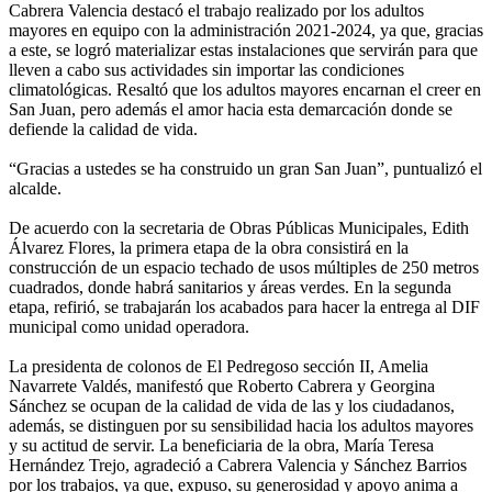
Cabrera Valencia destacó el trabajo realizado por los adultos
mayores en equipo con la administración 2021-2024, ya que, gracias
a este, se logró materializar estas instalaciones que servirán para que
lleven a cabo sus actividades sin importar las condiciones
climatológicas. Resaltó que los adultos mayores encarnan el creer en
San Juan, pero además el amor hacia esta demarcación donde se
defiende la calidad de vida.
“Gracias a ustedes se ha construido un gran San Juan”, puntualizó el
alcalde.
De acuerdo con la secretaria de Obras Públicas Municipales, Edith
Álvarez Flores, la primera etapa de la obra consistirá en la
construcción de un espacio techado de usos múltiples de 250 metros
cuadrados, donde habrá sanitarios y áreas verdes. En la segunda
etapa, refirió, se trabajarán los acabados para hacer la entrega al DIF
municipal como unidad operadora.
La presidenta de colonos de El Pedregoso sección II, Amelia
Navarrete Valdés, manifestó que Roberto Cabrera y Georgina
Sánchez se ocupan de la calidad de vida de las y los ciudadanos,
además, se distinguen por su sensibilidad hacia los adultos mayores
y su actitud de servir. La beneficiaria de la obra, María Teresa
Hernández Trejo, agradeció a Cabrera Valencia y Sánchez Barrios
por los trabajos, ya que, expuso, su generosidad y apoyo anima a