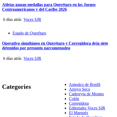
Atletas ganan medallas para Querétaro en los Juegos
Centroamericanos y del Caribe 2026
6 días atrás
Voces SJR
Estado de Querétaro
Operativo simultáneo en Querétaro y Corregidora deja siete
detenidos por presunto narcomenudeo
6 días atrás
Voces SJR
Amealco de Bonfil
Categories
Arroyo Seco
Cadereyta de Montes
Colón
Corregidora
Editoriales Voces SJR
El Marqués