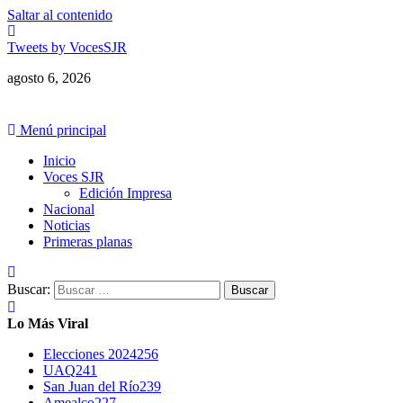
Saltar al contenido
Tweets by VocesSJR
agosto 6, 2026
Menú principal
Inicio
Voces SJR
Edición Impresa
Nacional
Noticias
Primeras planas
Buscar:
Lo Más Viral
Elecciones 2024
256
UAQ
241
San Juan del Río
239
Amealco
227