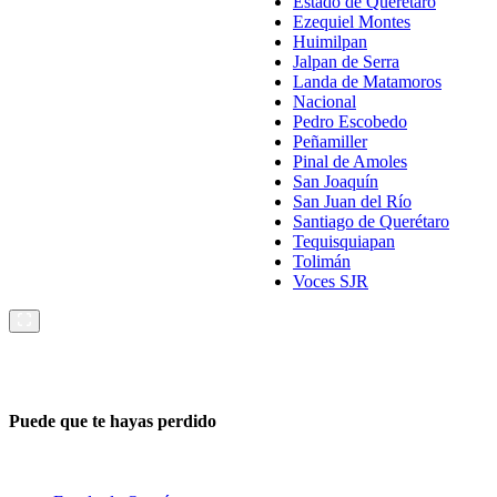
Estado de Querétaro
Ezequiel Montes
Huimilpan
Jalpan de Serra
Landa de Matamoros
Nacional
Pedro Escobedo
Peñamiller
Pinal de Amoles
San Joaquín
San Juan del Río
Santiago de Querétaro
Tequisquiapan
Tolimán
Voces SJR
Puede que te hayas perdido