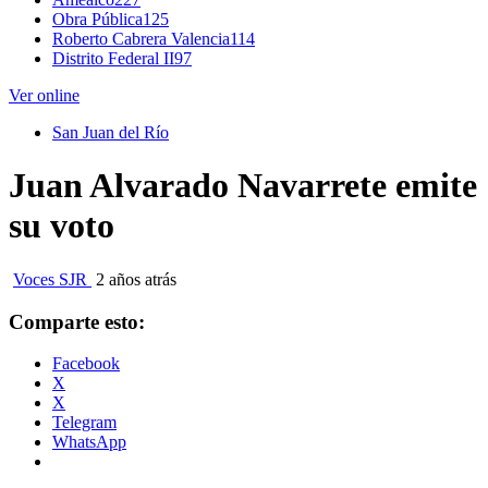
Obra Pública
125
Roberto Cabrera Valencia
114
Distrito Federal II
97
Ver online
San Juan del Río
Juan Alvarado Navarrete emite
su voto
Voces SJR
2 años atrás
Comparte esto:
Facebook
X
X
Telegram
WhatsApp