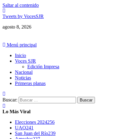
Saltar al contenido
Tweets by VocesSJR
agosto 8, 2026
Menú principal
Inicio
Voces SJR
Edición Impresa
Nacional
Noticias
Primeras planas
Buscar:
Lo Más Viral
Elecciones 2024
256
UAQ
241
San Juan del Río
239
Amealco
227