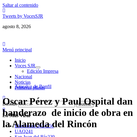
Saltar al contenido
Tweets by VocesSJR
agosto 8, 2026
Menú principal
Inicio
Voces SJR
Edición Impresa
Nacional
Noticias
Amealco de Bonfil
Primeras planas
Oscar Pérez y Paul Ospital dan
Buscar:
banderazo de inicio de obra en
Lo Más Viral
la Alameda del Rincón
Elecciones 2024
256
UAQ
241
San Juan del Río
239