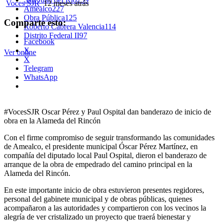
Voces SJR
12 meses atrás
Amealco
227
Obra Pública
125
Comparte esto:
Roberto Cabrera Valencia
114
Distrito Federal II
97
Facebook
X
Ver online
X
Telegram
WhatsApp
#VocesSJR Oscar Pérez y Paul Ospital dan banderazo de inicio de
obra en la Alameda del Rincón
Con el firme compromiso de seguir transformando las comunidades
de Amealco, el presidente municipal Óscar Pérez Martínez, en
compañía del diputado local Paul Ospital, dieron el banderazo de
arranque de la obra de empedrado del camino principal en la
Alameda del Rincón.
En este importante inicio de obra estuvieron presentes regidores,
personal del gabinete municipal y de obras públicas, quienes
acompañaron a las autoridades y compartieron con los vecinos la
alegría de ver cristalizado un proyecto que traerá bienestar y