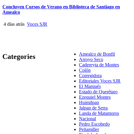
Concluyen Cursos de Verano en Biblioteca de Santiago en
Amealco
4 días atrás
Voces SJR
Amealco de Bonfil
Categories
Arroyo Seco
Cadereyta de Montes
Colón
Corregidora
Editoriales Voces SJR
El Marqués
Estado de Querétaro
Ezequiel Montes
Huimilpan
Jalpan de Serra
Landa de Matamoros
Nacional
Pedro Escobedo
Peñamiller