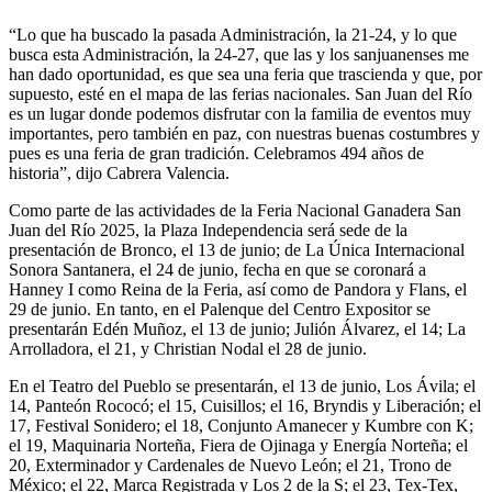
“Lo que ha buscado la pasada Administración, la 21-24, y lo que
busca esta Administración, la 24-27, que las y los sanjuanenses me
han dado oportunidad, es que sea una feria que trascienda y que, por
supuesto, esté en el mapa de las ferias nacionales. San Juan del Río
es un lugar donde podemos disfrutar con la familia de eventos muy
importantes, pero también en paz, con nuestras buenas costumbres y
pues es una feria de gran tradición. Celebramos 494 años de
historia”, dijo Cabrera Valencia.
Como parte de las actividades de la Feria Nacional Ganadera San
Juan del Río 2025, la Plaza Independencia será sede de la
presentación de Bronco, el 13 de junio; de La Única Internacional
Sonora Santanera, el 24 de junio, fecha en que se coronará a
Hanney I como Reina de la Feria, así como de Pandora y Flans, el
29 de junio. En tanto, en el Palenque del Centro Expositor se
presentarán Edén Muñoz, el 13 de junio; Julión Álvarez, el 14; La
Arrolladora, el 21, y Christian Nodal el 28 de junio.
En el Teatro del Pueblo se presentarán, el 13 de junio, Los Ávila; el
14, Panteón Rococó; el 15, Cuisillos; el 16, Bryndis y Liberación; el
17, Festival Sonidero; el 18, Conjunto Amanecer y Kumbre con K;
el 19, Maquinaria Norteña, Fiera de Ojinaga y Energía Norteña; el
20, Exterminador y Cardenales de Nuevo León; el 21, Trono de
México; el 22, Marca Registrada y Los 2 de la S; el 23, Tex-Tex,