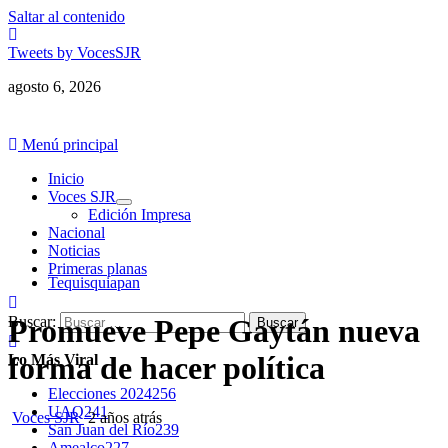
Saltar al contenido
Tweets by VocesSJR
agosto 6, 2026
Menú principal
Inicio
Voces SJR
Edición Impresa
Nacional
Noticias
Primeras planas
Tequisquiapan
Buscar:
Promueve Pepe Gaytán nueva
forma de hacer política
Lo Más Viral
Elecciones 2024
256
UAQ
241
Voces SJR
2 años atrás
San Juan del Río
239
Amealco
227