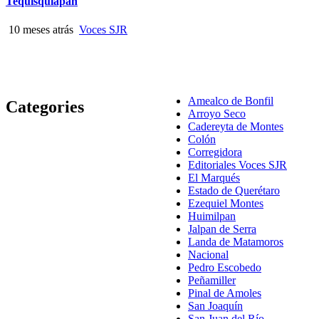
Tequisquiapan
10 meses atrás
Voces SJR
Amealco de Bonfil
Categories
Arroyo Seco
Cadereyta de Montes
Colón
Corregidora
Editoriales Voces SJR
El Marqués
Estado de Querétaro
Ezequiel Montes
Huimilpan
Jalpan de Serra
Landa de Matamoros
Nacional
Pedro Escobedo
Peñamiller
Pinal de Amoles
San Joaquín
San Juan del Río