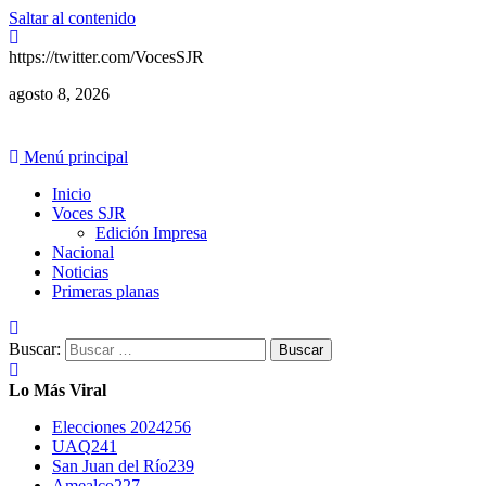
Saltar al contenido
https://twitter.com/VocesSJR
agosto 8, 2026
Menú principal
Inicio
Voces SJR
Edición Impresa
Nacional
Noticias
Primeras planas
Buscar:
Lo Más Viral
Elecciones 2024
256
UAQ
241
San Juan del Río
239
Amealco
227