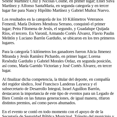
Selene Martínez Cruz y Nicolas Cosme, en primer lugar; Eniel Silva
Martínez y Alfonso SantaMaria, en segunda categoría y en tercer
lugar fue para Nancy Hipólito Martínez y Gabriel Muñoz Nuevo.
Los resultados en la categoría de los 10 Kilómetros Veteranos
Femenil, María Dolores Mendoza Serrano, conquistó el primer
lugar; Petra Filomena de Jesús, el segundo, y Guadalupe Quijada
Ríos, el tercero. En Varonil, Armando Cortés Álvarez, Flavio Paulin
Melitón y Luciano Barrón Garduño, se ubicaron en los tres primeros
lugares.
Para la categoría 5 kilómetros los ganadores fueron Alicia Jimenez
Miranda y Jesús Ramírez Pichardo, en primer lugar; Lorena
Reséndiz Garduño y Gabriel Morales Ordaz, en segunda posición,
así como, María Garrido Victorian y José Cortés Álvarez, en tercer
lugar.
Al finalizar dicha competencia, la titular del deporte, en compañía
del regidor síndico, José Francisco Landeras Layseca y el
subsecretario de Desarrollo Integral, Israel Aguillon Barrón,
destacaron la importancia de este tipo de eventos para un Legado de
Bien Común en las futuras generaciones, de igual manera, rifaron
distintos premios, así como pavos ahumados.
En el evento se contó en todo momento con el apoyo de de la
Secretaría de Seguridad Pública Municipal, Tránsito del municipio y