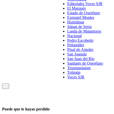
Editoriales Voces SJR
El Marqués
Estado de Querétaro
Ezequiel Montes
Huimilpan
Jalpan de Serra
Landa de Matamoros
Nacional
Pedro Escobedo
Peñamiller
Pinal de Amoles
San Joaquín
San Juan del Río
Santiago de Querétaro
Tequisquiapan
Tolimán
Voces SJR
Puede que te hayas perdido