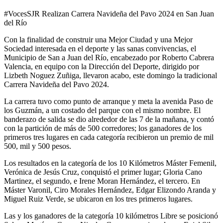
#VocesSJR Realizan Carrera Navideña del Pavo 2024 en San Juan
del Río
Con la finalidad de construir una Mejor Ciudad y una Mejor
Sociedad interesada en el deporte y las sanas convivencias, el
Municipio de San a Juan del Río, encabezado por Roberto Cabrera
Valencia, en equipo con la Dirección del Deporte, dirigido por
Lizbeth Noguez Zuñiga, llevaron acabo, este domingo la tradicional
Carrera Navideña del Pavo 2024.
La carrera tuvo como punto de arranque y meta la avenida Paso de
los Guzmán, a un costado del parque con el mismo nombre. El
banderazo de salida se dio alrededor de las 7 de la mañana, y contó
con la partición de más de 500 corredores; los ganadores de los
primeros tres lugares en cada categoría recibieron un premio de mil
500, mil y 500 pesos.
Los resultados en la categoría de los 10 Kilómetros Máster Femenil,
Verónica de Jesús Cruz, conquistó el primer lugar; Gloria Cano
Martinez, el segundo, e Irene Moran Hernández, el tercero. En
Máster Varonil, Ciro Morales Hernández, Edgar Elizondo Aranda y
Miguel Ruiz Verde, se ubicaron en los tres primeros lugares.
Las y los ganadores de la categoría 10 kilómetros Libre se posicionó