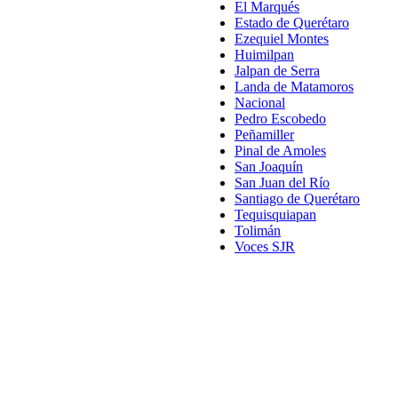
El Marqués
Estado de Querétaro
Ezequiel Montes
Huimilpan
Jalpan de Serra
Landa de Matamoros
Nacional
Pedro Escobedo
Peñamiller
Pinal de Amoles
San Joaquín
San Juan del Río
Santiago de Querétaro
Tequisquiapan
Tolimán
Voces SJR