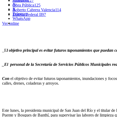
Amealco
227
X
Obra Pública
125
X
Roberto Cabrera Valencia
114
Telegram
Distrito Federal II
97
WhatsApp
Ver online
_E
l objetivo principal es evitar futuros taponamientos que puedan 
_El personal de la Secretaría de Servicios Públicos Municipales rea
Con
el objetivo de evitar futuros taponamientos, inundaciones y foco
calles, drenes, coladeras y arroyos.
Este lunes, la presidenta municipal de San Juan del Río y el titular de
Puente y Bosques de Banthí, para supervisar las labores de limpieza q