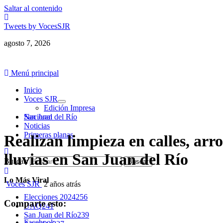
Saltar al contenido
Tweets by VocesSJR
agosto 7, 2026
Menú principal
Inicio
Voces SJR
Edición Impresa
Nacional
San Juan del Río
Noticias
Primeras planas
Realizan limpieza en calles, arr
lluvias en San Juan del Río
Buscar:
Lo Más Viral
Voces SJR
2 años atrás
Elecciones 2024
256
Comparte esto:
UAQ
241
San Juan del Río
239
Facebook