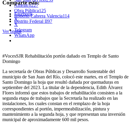
Comparte esto:
Amealco
227
Obra Pública
125
Facebook
Roberto Cabrera Valencia
114
X
Distrito Federal II
97
X
Telegram
Ver online
WhatsApp
#VocesSJR Rehabilitación portón dañado en Templo de Santo
Domingo
La secretaría de Obras Públicas y Desarrollo Sustentable del
municipio de San Juan del Río, colocó este martes, en el Templo de
Santo Domingo la hoja que resultó dañada por quemaduras en
septiembre del 2023. La titular de la dependencia, Edith Álvarez
Flores informó que estos trabajos de rehabilitación consisten a la
segunda etapa de trabajos que la Secretaría ha realizado en las
instalaciones, los cuales constan en el remplazo de la hoja
correspondientes al portón, impermeabilización, pintura y
mantenimiento a la segunda hoja, y que representan una inversión
municipal de aproximadamente 600 mil pesos.