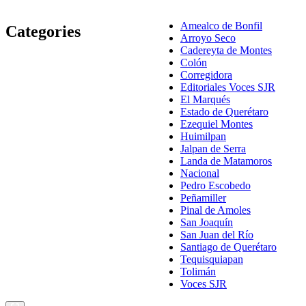
Amealco de Bonfil
Categories
Arroyo Seco
Cadereyta de Montes
Colón
Corregidora
Editoriales Voces SJR
El Marqués
Estado de Querétaro
Ezequiel Montes
Huimilpan
Jalpan de Serra
Landa de Matamoros
Nacional
Pedro Escobedo
Peñamiller
Pinal de Amoles
San Joaquín
San Juan del Río
Santiago de Querétaro
Tequisquiapan
Tolimán
Voces SJR